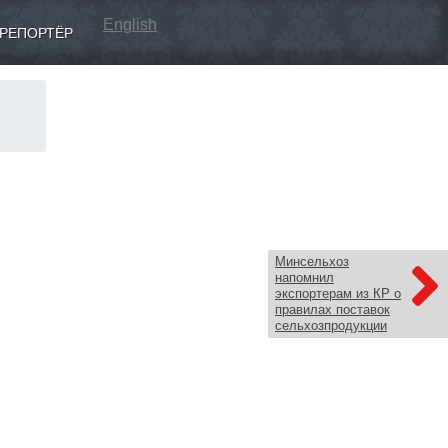
English
РЕПОРТЁР
Минсельхоз
напомнил
экспортерам из КР о
правилах поставок
сельхозпродукции