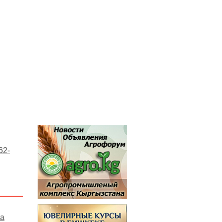
62-
на