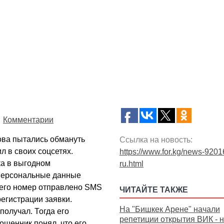
Комментарии
ова пытались обмануть
Ссылка на новость:
 в своих соцсетях.
https://www.for.kg/news-9201
а в выгодном
ru.html
 персональные данные
 его номер отправлено SMS
ЧИТАЙТЕ ТАКЖЕ
егистрации заявки.
На "Бишкек Арене" начали
получал. Тогда его
репетиции открытия ВИК - 
ошенник понял, что его