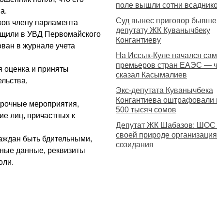
поле вышли сотни всадник
а.
Суд вынес приговор бывш
ов члену парламента
депутату ЖК Куванычбеку
бщили в УВД Первомайского
Конгантиеву
ван в журнале учета
На Иссык-Куле начался са
премьеров стран ЕАЭС — ч
я оценка и приняты
сказал Касымалиев
льства,
Экс-депутата Куванычбека
Конгантиева оштрафовали 
ерочные мероприятия,
500 тысяч сомов
е лиц, причастных к
Депутат ЖК Шабазов: ШОС
своей природе организация
аждан быть бдительными,
созидания
ные данные, реквизиты
оли.