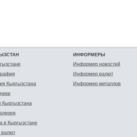
ЫЗСТАН
ИНФОРМЕРЫ
гызстане
Информер новостей
графия
Информер валют
ия Кыргызстана
Информер металлов
ники
 Кыргызстана
алерея
а в Кыргызстане
 валют