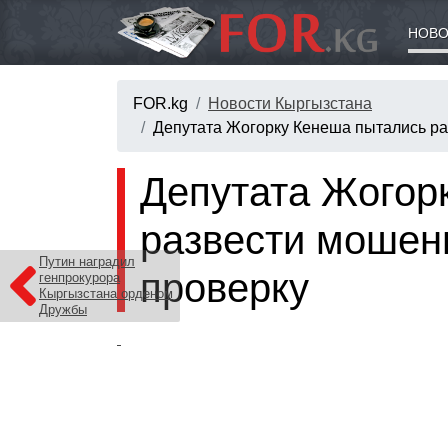
НОВО
FOR.kg
Новости Кыргызстана
Депутата Жогорку Кенеша пытались ра
Депутата Жогор
развести мошен
Путин наградил
проверку
генпрокурора
Кыргызстана орденом
Дружбы