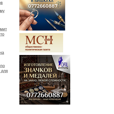
ов
ему
ммит
то
на
 по
 для