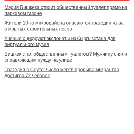
Мэрия Бишкека строит общественный туалет прямо на
парковом газоне
Жители 10-го микрорайона опасаются трагедии из-за
открытых строительных лесов
Ученые оцифруют экспонаты из Кыргызстана для
виртуального музея
Бишкек стал общественным туалетом? Мужчину сняли
справляющим нужду на улице
Трагедия в Сеуте: число жертв прорыва мигрантов
достигло 72 человек