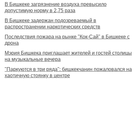
В Бишкеке загрязнение воздуха превысило
допустимую норму в 2,75 раза
В Бишкеке задержан подозреваемый в
распространении наркотических средств
Последствия пожара на рынке "Кок-Сай" в Бишкеке с
дрона
Мэрия Бишкека приглашает жителей и гостей столицы
на музыкальные вечера
"Паркуются в три ряда": бишкекчанин пожаловался на
хаотичную стоянку в центре