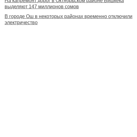
На капремонт дорог в Октябрьском районе Бишкека
выделяют 147 миллионов сомов
В городе Ош в некоторых районах временно отключили
электричество