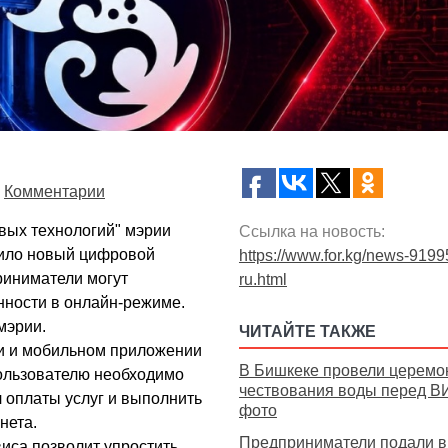
Комментарии
вых технологий" мэрии
Ссылка на новость:
тило новый цифровой
https://www.for.kg/news-9199
риниматели могут
ru.html
нности в онлайн-режиме.
мэрии.
ЧИТАЙТЕ ТАКЖЕ
ии и мобильном приложении
В Бишкеке провели церем
пользователю необходимо
чествования воды перед В
л оплаты услуг и выполнить
фото
нета.
Предприниматели подали в
виса позволит упростить