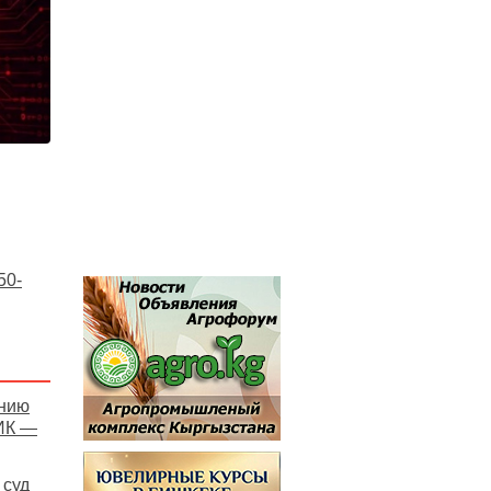
50-
онию
ИК —
 суд