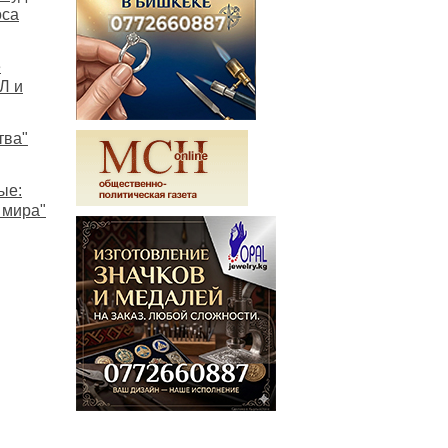
оса
е
Л и
тва"
ые:
 мира"