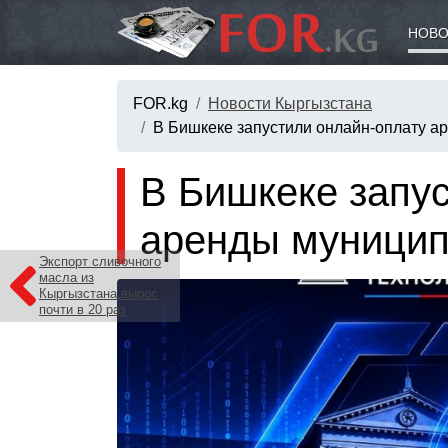
НОВО
FOR.kg
Новости Кыргызстана
В Бишкеке запустили онлайн-оплату 
В Бишкеке запу
аренды муницип
Экспорт сливочного
масла из
Кыргызстана вырос
почти в 20 раз