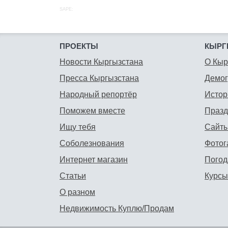
SAPE:
ПРОЕКТЫ
КЫРГ
Новости Кыргызстана
О Кыр
Пресса Кыргызстана
Демо
Народный репортёр
Истор
Поможем вместе
Празд
Ищу тебя
Сайты
Соболезнования
Фотог
Интернет магазин
Погод
Статьи
Курсы
О разном
Недвижимость Куплю/Продам