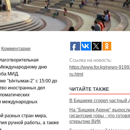
Комментарии
благотворительная
Ссылка на новость:
к Международному дню
https://www.for.kg/news-9199
жба МИД.
ru.html
ке "Ынтымак-2" с 15:00 до
тво иностранных дел
ЧИТАЙТЕ ТАКЖЕ
пломатических
В Бишкеке сгорел частный 
 и международных
На "Бишкек Арене" выросл
ой разных стран мира,
гигантские горы - что готовя
открытию ВИК
ия ручной работы, а также
и.