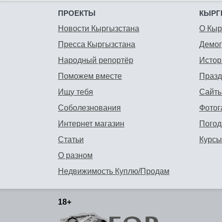
ПРОЕКТЫ
КЫРГ
Новости Кыргызстана
О Кыр
Пресса Кыргызстана
Демо
Народный репортёр
Истор
Поможем вместе
Празд
Ищу тебя
Сайты
Соболезнования
Фотог
Интернет магазин
Погод
Статьи
Курсы
О разном
Недвижимость Куплю/Продам
18+