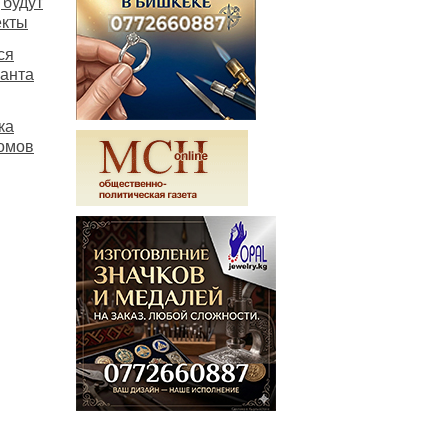
 будут
екты
ся
нанта
ка
омов