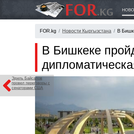
НОВО
FOR.kg
Новости Кыргызстана
В Бишк
В Бишкеке прой
дипломатическа
Эдиль Байсалов
провел переговоры с
сенаторами США