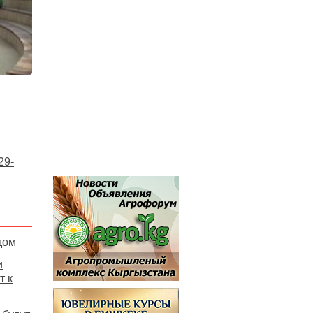
29-
дом
и
т к