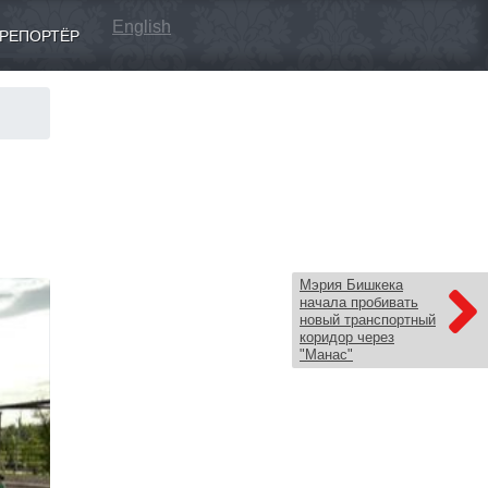
English
РЕПОРТЁР
Мэрия Бишкека
начала пробивать
новый транспортный
коридор через
"Манас"