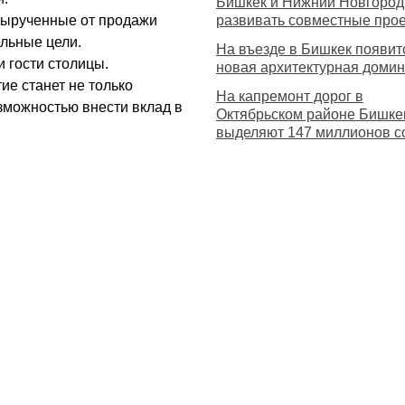
Бишкек и Нижний Новгород
 вырученные от продажи
развивать совместные про
ельные цели.
На въезде в Бишкек появит
 гости столицы.
новая архитектурная доми
ие станет не только
На капремонт дорог в
озможностью внести вклад в
Октябрьском районе Бишке
выделяют 147 миллионов с