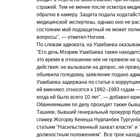
стражей. Тем не менее после осмотра меди
обратно в камеру. Защита подала ходатайс
медицинской экспертизы, однако оно не рас
состоянии мой подзащитный не может полн
вопросы", — отметил Ногоев.
По словам адвоката, на Узакбаева оказыва
"Его дочь Мээрим Узакбаева также находит
это время в отношении нее не провели ни 
действия: не вызывали на допрос, не прово
объявила голодовку, заявление подано ад
Узакбаева задержана по статье о коррупции
ей вменяют, относятся к 1992–1993 годам 
когда ей было всего 10 лет", — добавил юри
Обвиняемыми по делу проходят также быв
Ташиев, бывший генеральный прокурор Кур
спикер Жогорку Кенеша Нурланбек Тургунбе
статьям "Насильственный захват власти" и
должностным положением". Все трое наход