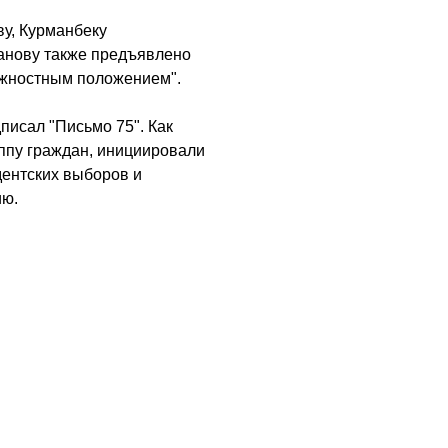
ву, Курманбеку
анову также предъявлено
лжностным положением".
писал "Письмо 75". Как
ппу граждан, инициировали
ентских выборов и
ию.