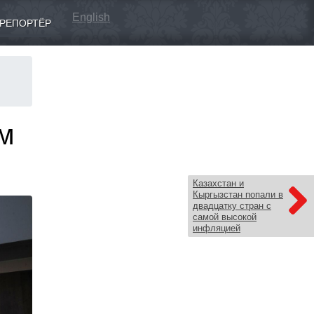
English
РЕПОРТЁР
ом
Казахстан и
Кыргызстан попали в
двадцатку стран с
самой высокой
инфляцией