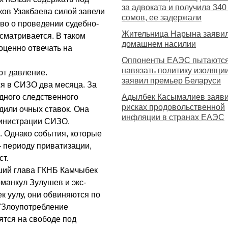
за адвоката и получила 340
ков Узакбаева силой завели
сомов, ее задержали
тво о проведении судебно-
Жительница Нарына заявил
сматривается. В таком
домашнем насилии
оценно отвечать на
Оппоненты ЕАЭС пытаютс
навязать политику изоляции
ют давление.
заявил премьер Беларуси
ся в СИЗО два месяца. За
одного следственного
Адылбек Касымалиев заяви
рисках продовольственной
дили очных ставок. Она
инфляции в странах ЕАЭС
министрации СИЗО.
. Однако события, которые
— периоду приватизации,
ст.
ший глава ГКНБ Камчыбек
манкул Зулушев и экс-
к уулу, они обвиняются по
 "Злоупотребление
ятся на свободе под