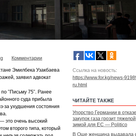
kg
Комментарии
стане Эмилбека Узакбаева
Ссылка на новость:
тражей, заявил адвокат
https://www.for.kg/news-9198
ru.html
по "Письму 75". Ранее
айонного суда прибыла
ЧИТАЙТЕ ТАКЖЕ
з-за ухудшения состояния
Упорство Германии в отказ
ва.
закупок газа грозит тяжелой
— это очень высокий
зимой для ЕС — Politico
том второго типа, который
В Оше женщина выдавала 
х нельзя содержать под