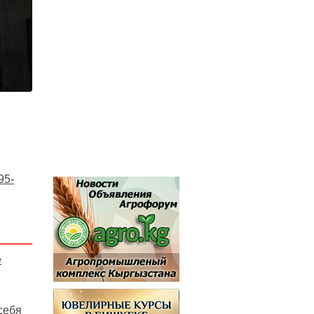
95-
е
себя