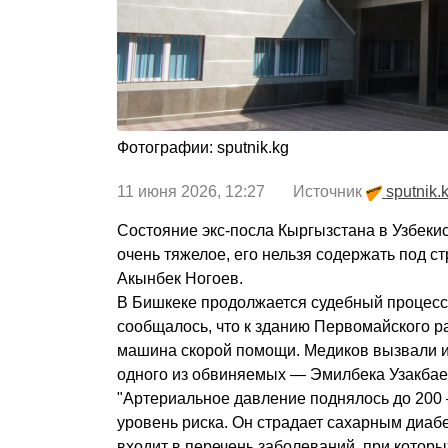
Фотографии: sputnik.kg
11 июня 2026, 12:27 Источник
sputnik.
Состояние экс-посла Кыргызстана в Узбеки
очень тяжелое, его нельзя содержать под с
Акынбек Ногоев.
В Бишкеке продолжается судебный процесс 
сообщалось, что к зданию Первомайского р
машина скорой помощи. Медиков вызвали и
одного из обвиняемых — Эмилбека Узакбае
"Артериальное давление поднялось до 200 
уровень риска. Он страдает сахарным диабе
входит в перечень заболеваний, при которы