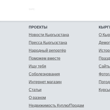
SAPE:
ПРОЕКТЫ
КЫРГ
Новости Кыргызстана
О Кыр
Пресса Кыргызстана
Демо
Народный репортёр
Истор
Поможем вместе
Празд
Ищу тебя
Сайты
Соболезнования
Фотог
Интернет магазин
Погод
Статьи
Курсы
О разном
Недвижимость Куплю/Продам