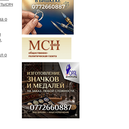
 тысяч
а о
я
,
л о