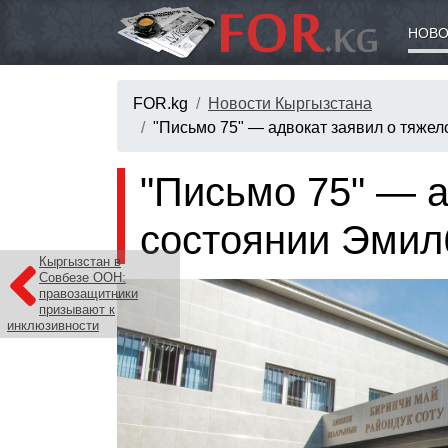
НОВО
FOR.kg
Новости Кыргызстана
"Письмо 75" — адвокат заявил о тяже
"Письмо 75" — а
состоянии Эмил
Кыргызстан в
Совбезе ООН:
правозащитники
призывают к
инклюзивности