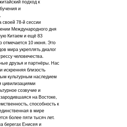
китайский подход к
бучения и
.
 своей 78-й сессии
дении Международного дня
ую Китаем и ещё 83
о отмечается 10 июня. Это
ов мира укреплять диалог
рессу человечества.
ные друзья и партнёры. Нас
 и искренняя близость
тым культурным наследием
и цивилизациями
ьтурное созвучие и
 зародившаяся на Востоке,
мственность, способность к
единственная в мире
ся более пяти тысяч лет.
а берегах Енисея и