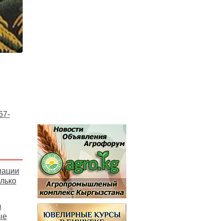
67-
иации
олько
л
ые