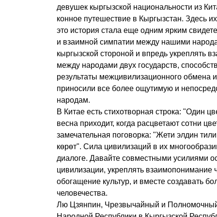
девушек кыргызской национальности из Ки
конное путешествие в Кыргызстан. Здесь их
это история стала еще одним ярким свидет
и взаимной симпатии между нашими народа
кыргызской стороной и впредь укреплять в
между народами двух государств, способств
результаты межцивилизационного обмена и
приносили все более ощутимую и непосред
народам.
В Китае есть стихотворная строка: "Один цве
весна приходит, когда расцветают сотни цве
замечательная поговорка: "Жети элдин тил
көрөт". Сила цивилизаций в их многообразии
диалоге. Давайте совместными усилиями о
цивилизации, укреплять взаимопонимание ч
обогащение культур, и вместе создавать бо
человечества.
Лю Цзянпин, Чрезвычайный и Полномочный
Народной Республики в Кыргызской Респуб