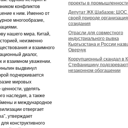
проекты в промышленности 
чником конфликтов
Депутат ЖК Шабазов: ШОС
шение к ним. Именно от
своей природе организация
турное многообразие,
созидания
зациями.
Отрасли для совместного
ву нашего мира. Китай,
индустриального рывка
сторией, неизменно
Кыргызстана и России назв
уществования и взаимного
Оверчук
зационный диалог,
Коррупционный скандал в К
х и взаимном уважении.
Стефанишину подозревают
зиньпин выдвинул
незаконном обогащении
орой подчеркивается
разие мировых
 ценности, уделять
го наследия, а также
бмены и международное
вилизации отвергает
а", утверждает
 для конструктивного