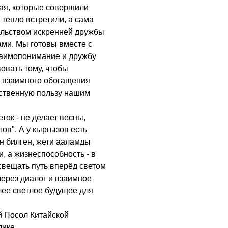
тая, которые совершили
 тепло встретили, а сама
ельством искренней дружбы
ми. Мы готовы вместе с
заимопонимание и дружбу
овать тому, чтобы
 взаимного обогащения
ственную пользу нашим
ток - не делает весны,
тов". А у кыргызов есть
ин билген, жети ааламды
, а жизнеспособность - в
свещать путь вперёд светом
ерез диалог и взаимное
лее светлое будущее для
 Посол Китайской
лике