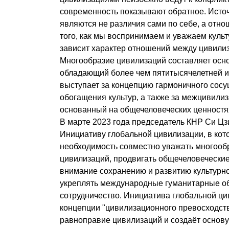
современность показывают обратное. Исто
являются не различия сами по себе, а отно
того, как мы воспринимаем и уважаем куль
зависит характер отношений между цивили
Многообразие цивилизаций составляет осно
обладающий более чем пятитысячелетней и
выступает за концепцию гармоничного сос
обогащения культур, а также за межцивили
основанный на общечеловеческих ценностя
В марте 2023 года председатель КНР Си Ц
Инициативу глобальной цивилизации, в кот
необходимость совместно уважать многооб
цивилизаций, продвигать общечеловеческие
внимание сохранению и развитию культурно
укреплять международные гуманитарные о
сотрудничество. Инициатива глобальной ци
концепции "цивилизационного превосходств
равноправие цивилизаций и создаёт основу