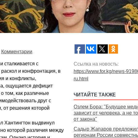
Комментарии
и сталкивается с
Ссылка на новость:
раскол и конфронтация, в
https://www.for.kg/news-9198
ия и конфликты,
ru.html
а, ощущается дефицит
 о том, как различные
ЧИТАЙТЕ ТАКЖЕ
имодействовать друг с
Озлем Бора: "Будущее мед
, от решения которой
зависит от человека, а не т
от закона"
эл Хантингтон выдвинул
Садыр Жапаров предложи
сно которой различия между
регионам России совместн
ам. Однако история и