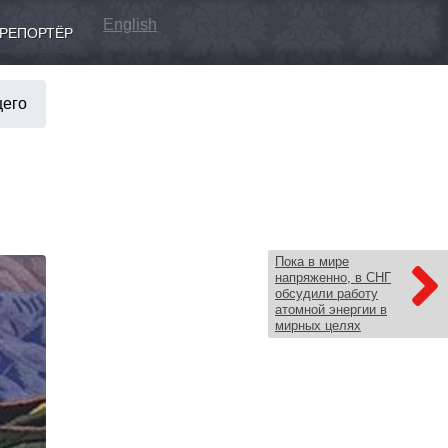
English
РЕПОРТЁР
щего
Пока в мире
напряженно, в СНГ
обсудили работу
атомной энергии в
мирных целях