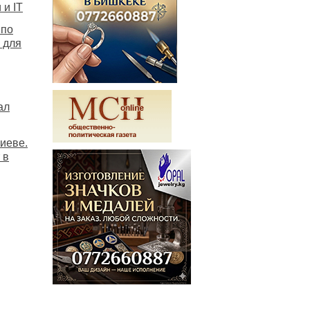
и IT
 по
 для
ал
иеве.
 в