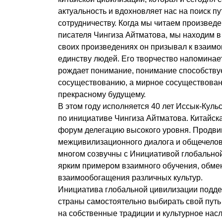
актуальность и вдохновляет нас на поиск п
сотрудничеству. Когда мы читаем произведе
писателя Чингиза Айтматова, мы находим в
своих произведениях он призывал к взаим
единству людей. Его творчество напоминает
рождает понимание, понимание способству
сосуществованию, а мирное сосуществовани
прекрасному будущему.
В этом году исполняется 40 лет Иссык-Кул
по инициативе Чингиза Айтматова. Китайск
форум делегацию высокого уровня. Продв
межцивилизационного диалога и общечелов
многом созвучны с Инициативой глобально
ярким примером взаимного обучения, обме
взаимообогащения различных культур.
Инициатива глобальной цивилизации подде
страны самостоятельно выбирать свой путь
на собственные традиции и культурное насл