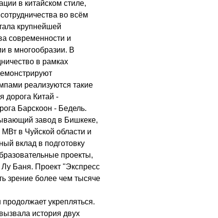
ции в китайском стиле,
 сотрудничества во всём
стала крупнейшей
ва современности и
и в многообразии. В
дничество в рамках
 демонстрируют
мпами реализуются такие
я дорога Китай -
рога Барскоон - Бедель.
ывающий завод в Бишкеке,
МВт в Чуйской области и
ный вклад в подготовку
образовательные проекты,
Лу Баня. Проект "Экспресс
ть зрение более чем тысяче
продолжает укрепляться.
вызвала история двух