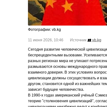
Фотографии: vb.kg
11 июня 2026, 10:46 Источник
vb.kg
Сегодня развитие человеческой цивилизаци
беспрецедентными вызовами. Усиливаются 
разных регионах мира не утихают потрясен
размываются основы международного прав
взаимного доверия. В этих условиях вопрос
цивилизации должны сосуществовать и вза
другом, становится одной из важнейших тем
зависит будущее человечества.
В 1990-х годах американский учёный Сэмю
теорию "столкновения цивилизаций", согла
цивилизациями неизбежно ведут к конфликт