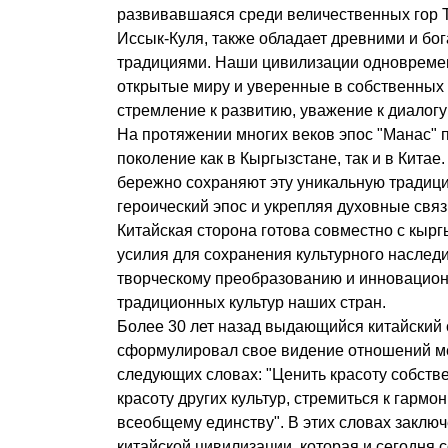
развивавшаяся среди величественных гор 
Иссык-Куля, также обладает древними и бо
традициями. Наши цивилизации одновреме
открытые миру и уверенные в собственных
стремление к развитию, уважение к диалог
На протяжении многих веков эпос "Манас" 
поколение как в Кыргызстане, так и в Китае
бережно сохраняют эту уникальную традиц
героический эпос и укрепляя духовные свя
Китайская сторона готова совместно с кырг
усилия для сохранения культурного наследи
творческому преобразованию и инновацио
традиционных культур наших стран.
Более 30 лет назад выдающийся китайский 
сформулировал свое видение отношений м
следующих словах: "Ценить красоту собств
красоту других культур, стремиться к гармо
всеобщему единству". В этих словах заключ
китайской цивилизации, которая и сегодня 