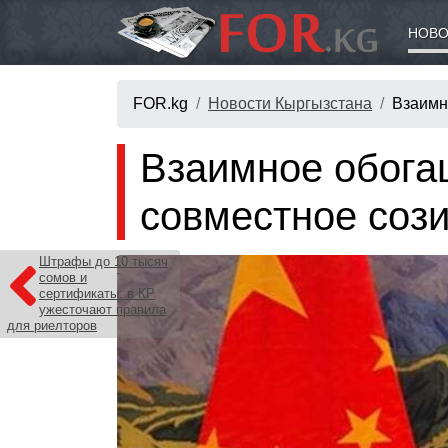
НОВО
FOR.kg
Новости Кыргызстана
Взаимн
Взаимное обога
совместное соз
Штрафы до 10 тысяч
сомов и
сертификаты: в КР
ужесточают правила
для риелторов