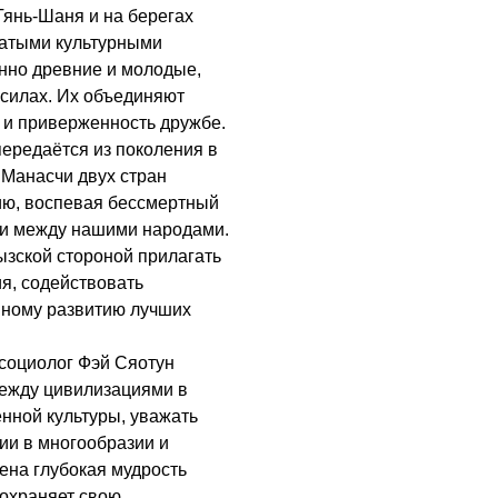
Тянь-Шаня и на берегах
гатыми культурными
нно древние и молодые,
 силах. Их объединяют
у и приверженность дружбе.
передаётся из поколения в
. Манасчи двух стран
ию, воспевая бессмертный
зи между нашими народами.
ызской стороной прилагать
я, содействовать
нному развитию лучших
социолог Фэй Сяотун
ежду цивилизациями в
енной культуры, уважать
нии в многообразии и
ена глубокая мудрость
сохраняет свою