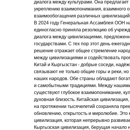
диалога между культурами. Она предлагает 
укреплению взаимопонимания, взаимного о
взаимообогащения различных цивилизаций
В 2024 году Генеральная Ассамблея ООН на
единогласно приняла резолюцию об учреж
диалога между цивилизациями, предложенн
государствами. С тех пор этот день ежегодн
решение отражает общее стремление народ
между цивилизациями и содействовать прог
Китай и Кыргызстан - добрые соседи, надёж
связывают не только общие горы и реки, но
наших народов. Обе страны обладают бога
и самобытными традициями. Между нашим
существуют глубокое взаимопонимание, кул
духовная близость. Китайская цивилизация,
на протяжении тысячелетий сохраняла прее
обновлению, открытость и миролюбие. Это 
цивилизация, которая непрерывно развивает
Кыргызская цивилизация, берущая начало н