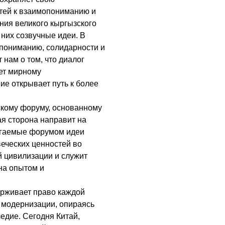
утей к взаимопониманию и
ния великого кыргызского
 них созвучные идеи. В
опониманию, солидарности и
 нам о том, что диалог
ет мирному
е открывает путь к более
ьскому форуму, основанному
ая сторона направит на
игаемые форумом идеи
еческих ценностей во
й цивилизации и служит
на опытом и
рживает право каждой
 модернизации, опираясь
едие. Сегодня Китай,