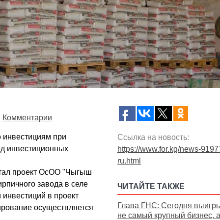
Комментарии
о инвестициям при
Ссылка на новость:
яд инвестиционных
https://www.for.kg/news-9197
ru.html
стал проект ОсОО "Чыгыш
ирпичного завода в селе
ЧИТАЙТЕ ТАКЖЕ
 инвестиций в проект
Глава ГНС: Сегодня выигр
ирование осуществляется
не самый крупный бизнес, 