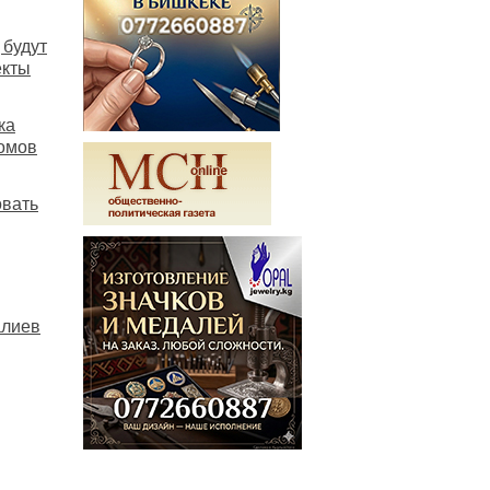
 будут
екты
ка
омов
овать
алиев