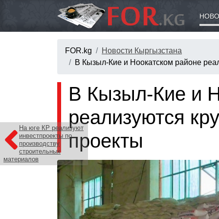
НОВО
FOR.kg
Новости Кыргызстана
В Кызыл-Кие и Ноокатском районе ре
В Кызыл-Кие и 
реализуются к
На юге КР реализуют
проекты
инвестпроекты по
производству
строительных
материалов