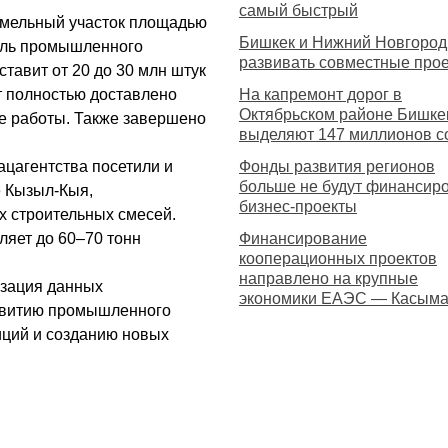
самый быстрый
емельный участок площадью
Бишкек и Нижний Новгород
мель промышленного
развивать совместные про
тавит от 20 до 30 млн штук
т полностью доставлено
На капремонт дорог в
Октябрьском районе Бишке
е работы. Также завершено
выделяют 147 миллионов с
ацагентства посетили и
Фонды развития регионов
больше не будут финансир
е Кызыл-Кыя,
бизнес-проекты
х строительных смесей.
ляет до 60–70 тонн
Финансирование
кооперационных проектов
направлено на крупные
изация данных
экономики ЕАЭС — Касым
азвитию промышленного
иций и созданию новых