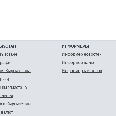
ЫЗСТАН
ИНФОРМЕРЫ
гызстане
Информер новостей
графия
Информер валют
ия Кыргызстана
Информер металлов
ники
 Кыргызстана
алерея
а в Кыргызстане
 валют