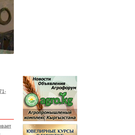
71-
ывает
а