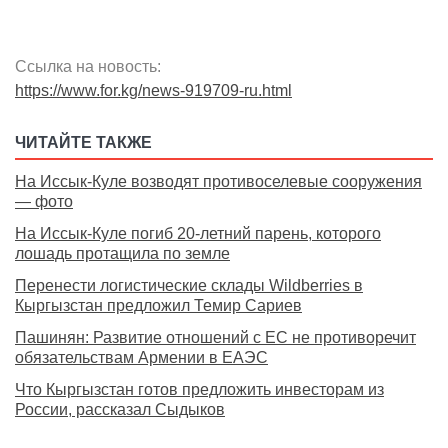
Ссылка на новость:
https://www.for.kg/news-919709-ru.html
ЧИТАЙТЕ ТАКЖЕ
На Иссык-Куле возводят противоселевые сооружения
— фото
На Иссык-Куле погиб 20-летний парень, которого
лошадь протащила по земле
Перенести логистические склады Wildberries в
Кыргызстан предложил Темир Сариев
Пашинян: Развитие отношений с ЕС не противоречит
обязательствам Армении в ЕАЭС
Что Кыргызстан готов предложить инвесторам из
России, рассказал Сыдыков