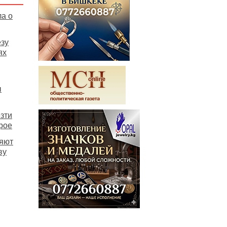
а о
езу
ях
ы
зти
рое
няют
ву