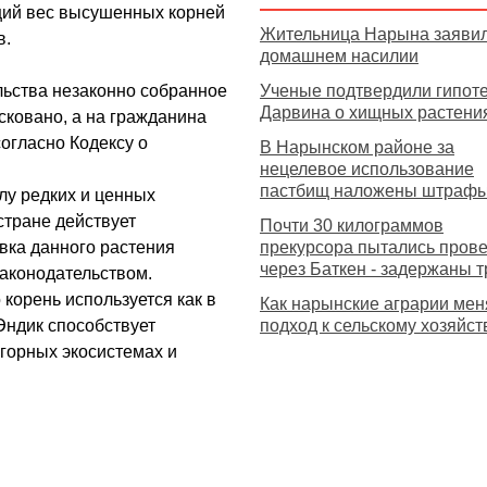
бщий вес высушенных корней
Жительница Нарына заявил
в.
домашнем насилии
льства незаконно собранное
Ученые подтвердили гипот
Дарвина о хищных растени
ковано, а на гражданина
огласно Кодексу о
В Нарынском районе за
нецелевое использование
пастбищ наложены штраф
слу редких и ценных
стране действует
Почти 30 килограммов
вка данного растения
прекурсора пытались прове
через Баткен - задержаны т
законодательством.
корень используется как в
Как нарынские аграрии ме
Эндик способствует
подход к сельскому хозяйст
горных экосистемах и