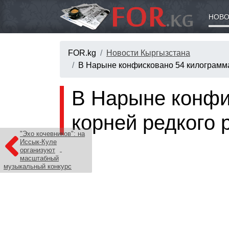
НОВО
FOR.kg
Новости Кыргызстана
В Нарыне конфисковано 54 килограмма
В Нарыне конфи
корней редкого 
"Эхо кочевников": на
Иссык-Куле
организуют
масштабный
музыкальный конкурс