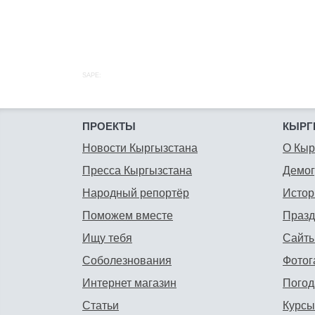
SAPE:
ПРОЕКТЫ
КЫРГ
Новости Кыргызстана
О Кыр
Пресса Кыргызстана
Демо
Народный репортёр
Истор
Поможем вместе
Празд
Ищу тебя
Сайты
Соболезнования
Фотог
Интернет магазин
Погод
Статьи
Курсы