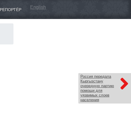
English
РЕПОРТЁР
Россия передала
Кыргызстану
очередную партию
помощи для
уязвимых слоев
населения