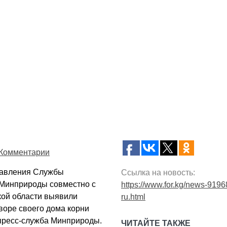
Комментарии
равления Службы
Ссылка на новость:
и Минприроды совместно с
https://www.for.kg/news-9196
кой области выявили
ru.html
воре своего дома корни
 пресс-служба Минприроды.
ЧИТАЙТЕ ТАКЖЕ