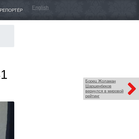
English
РЕПОРТЁР
31
Борец Жоламан
Шаршенбеков
вернулся в мировой
рейтинг