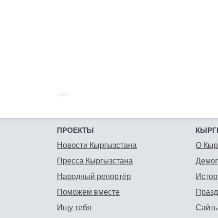
SAPE:
ПРОЕКТЫ
КЫРГ
Новости Кыргызстана
О Кыр
Пресса Кыргызстана
Демо
Народный репортёр
Истор
Поможем вместе
Празд
Ищу тебя
Сайты