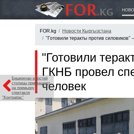
НОВО
FOR.kg
Новости Кыргызстана
"Готовили теракты против силовиков"
"Готовили терак
ГКНБ провел сп
Бишкекчан и гостей
человек
столицы приглашают
на премьеру
спектакля
"Контрабас"