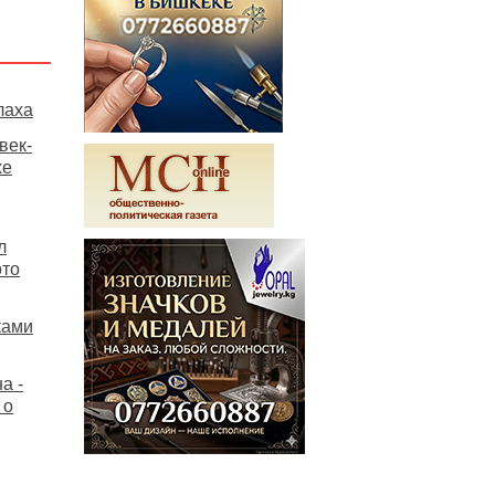
лаха
век-
же
л
ото
ками
а -
 о