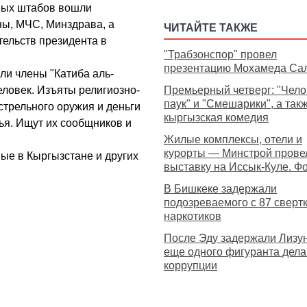
ных штабов вошли
ы, МЧС, Минздрава, а
ЧИТАЙТЕ ТАКЖЕ
ельств президента в
"Трабзонспор" провел
презентацию Мохамеда Са
ли члены "Катиба аль-
еловек. Изъяты религиозно-
Премьерный четверг: "Чело
паук" и "Смешарики", а так
стрельного оружия и деньги
кыргызская комедия
ья. Ищут их сообщников и
Жилые комплексы, отели и
курорты — Минстрой прове
ые в Кыргызстане и других
выставку на Иссык-Куле. Ф
В Бишкеке задержали
подозреваемого с 87 сверт
наркотиков
После Эду задержали Лизун
еще одного фигуранта дела
коррупции