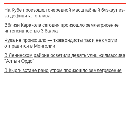
На Кубе произошел очередной масштабный блэкаут из-
за дефицита топлива
Вблизи Каракола сегодня произошло землетрясение
интенсивностью 3 балла
Чуда не произошло — тхэквондисты так и не смогли
отправится в Монголии
В Ленинском районе осветили девять улиц жилмассива
"Алтын Ордо"
В Кыргызстане рано утром произошло землетрясение