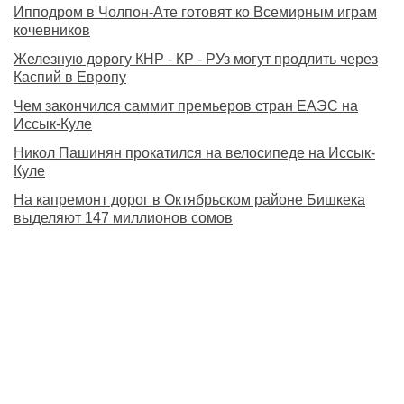
Ипподром в Чолпон-Ате готовят ко Всемирным играм
кочевников
Железную дорогу КНР - КР - РУз могут продлить через
Каспий в Европу
Чем закончился саммит премьеров стран ЕАЭС на
Иссык-Куле
Никол Пашинян прокатился на велосипеде на Иссык-
Куле
На капремонт дорог в Октябрьском районе Бишкека
выделяют 147 миллионов сомов