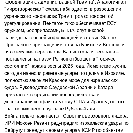
координации с администрацией Трампа". Аналогичная
"миротворческая" схема наблюдается в разрешении
украинского конфликта: Трамп громко говорит об
урегулировании, Пентагон тихо обеспечивает ВСУ
оружием, боеприпасами, БПЛА, спутниковой
разведывательной информацией и связью Starlink.
Призрачное прекращение огня на Ближнем Востоке и
вялотекущие переговоры Вашингтона и Тегерана –
поставлены на паузу. Регион отброшен в "горячее
состояние" начала весны 2026 года. Йеменские хуситы
сегодня нанесли ракетные удары по целям в Израиле,
полностью закрыли Красное море для израильских
судов. Руководство Саудовской Аравии и Катара
призвало к координации посредничества и
деэскалации конфликта между США и Ираном, но это
глас вопиющего в пустыне Руб-эль-Хали.
Война только начинается. Советник верховного лидера
ИРИ Мохсен Резаи предупредил: израильские удары по
Бейруту приведут к новым ударам КСИР по объектам