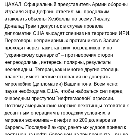
ЦАХАЛ. Официальный представитель Армии обороны
Израиля Эфи Дефрин ответил: мы продолжим
атаковать объекты Хезболлы по всему Ливану.
Дональд Трамп допустил: в случае провала
дипломатии США высадят спецназ на территории ИРИ.
Переговоры непримиримых противников в Заливе
проходят через пакистанских посредников, и по
"украинскому сценарию" – противоречия сторон
непреодолимы, интересы полярны, результаты
неочевидны. Тегеран, как и многие другие столицы
планеты, имеет веские основания не доверять
миролюбию (дипломатии) Вашингтона. Всем ясно:
пауза необходима США, чтобы набраться сил перед
очередным приступом "нефтегазовой" агрессии.
Поэтому американские морские пехотинцы готовятся к
десантным операциям в городских условиях, а
мировая экономика – к нефти по 200 долларов за
баррель. Последний аккорд ракетных ударов привел к
росту цен на нефть более чем на три процента – выше