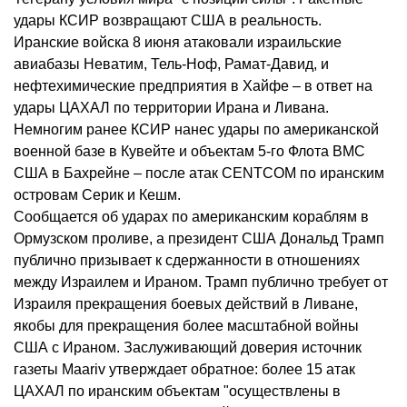
удары КСИР возвращают США в реальность.
Иранские войска 8 июня атаковали израильские
авиабазы Неватим, Тель-Ноф, Рамат-Давид, и
нефтехимические предприятия в Хайфе – в ответ на
удары ЦАХАЛ по территории Ирана и Ливана.
Немногим ранее КСИР нанес удары по американской
военной базе в Кувейте и объектам 5-го Флота ВМС
США в Бахрейне – после атак CENTCOM по иранским
островам Серик и Кешм.
Сообщается об ударах по американским кораблям в
Ормузском проливе, а президент США Дональд Трамп
публично призывает к сдержанности в отношениях
между Израилем и Ираном. Трамп публично требует от
Израиля прекращения боевых действий в Ливане,
якобы для прекращения более масштабной войны
США с Ираном. Заслуживающий доверия источник
газеты Maariv утверждает обратное: более 15 атак
ЦАХАЛ по иранским объектам "осуществлены в