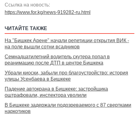
Ссылка на новость:
https://www.for.kg/news-919282-ru.html
ЧИТАЙТЕ ТАКЖЕ
На "Бишкек Арене" начали репетиции открытия ВИК -
на поле вышли сотни всадников
Семнадцатилетний водитель скутера попал в
реанимацию после ДТП в центре Бишкека
Убрали киоски, забыли про благоустройство: история
улицы Усенбаева в Бишкеке
Падение автокрана в Бишкеке: застройщика
оштрафовали, инспектора уволили
В Бишкеке задержали подозреваемого с 87 свертками
наркотиков