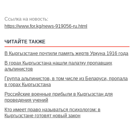
Ссылка на новость:
https://www.for.kg/news-919056-ru.html
ЧИТАЙТЕ ТАКЖЕ
В Кыргызстане почтили память жертв Уркуна 1916 года
В горах Кыргызстана нашли палатку пропавших
альпинистов
Группа альпинистов, в том числе из Беларуси, пропала
в горах Кыргызстана
Российские военные прибыли в Кыргызстан для
проведения учений
Кто имеет право называться психологом: в
Кыргызстане готовят новый закон