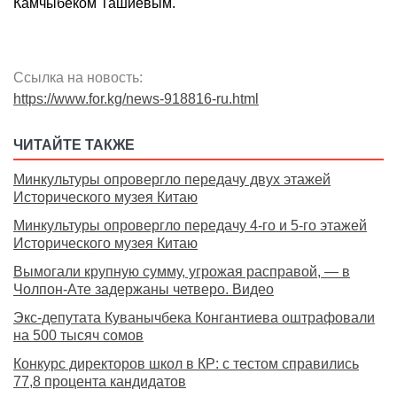
Камчыбеком Ташиевым.
Ссылка на новость:
https://www.for.kg/news-918816-ru.html
ЧИТАЙТЕ ТАКЖЕ
Минкультуры опровергло передачу двух этажей
Исторического музея Китаю
Минкультуры опровергло передачу 4-го и 5-го этажей
Исторического музея Китаю
Вымогали крупную сумму, угрожая расправой, — в
Чолпон-Ате задержаны четверо. Видео
Экс-депутата Куванычбека Конгантиева оштрафовали
на 500 тысяч сомов
Конкурс директоров школ в КР: с тестом справились
77,8 процента кандидатов