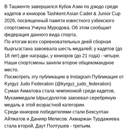
В Ташкенте завершился Кубок Азии по дзюдо среди
кадетов и юниоров Tashkent Asian Cadet & Junior Cup
2026, посвященный памяти известного узбекского
спортсмена Учкуна Муродова. Об этом сообщает
федерация данного вида спорта.
По итогам всех соревновательных дней сборная
Кыргызстана завоевала шесть медалей: у кадетов (до
18 лет) две награды, у юниоров (до 21 года) - четыре.
Наши спортсмены заняли второе общекомандное
место.
Посмотреть эту публикацию в Instagram Публикация от
Kyrgyz Judo Federation (@kyrgyz_judo_federation)
Сумая Акматова стала чемпионкой среди кадетов,
Мухаммедали Ырысдолотов завоевал серебряную
медаль в этой возрастной категории.
Среди юниоров победителями стали Бексултан
Айтматов и Данияр Мелисов. Акмаржан Турдажиева
стала второй, Даут Полтушев - третьим.