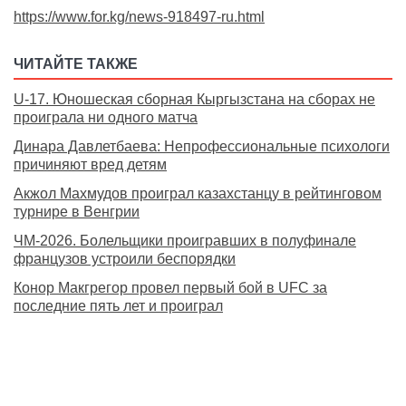
https://www.for.kg/news-918497-ru.html
ЧИТАЙТЕ ТАКЖЕ
U-17. Юношеская сборная Кыргызстана на сборах не
проиграла ни одного матча
Динара Давлетбаева: Непрофессиональные психологи
причиняют вред детям
Акжол Махмудов проиграл казахстанцу в рейтинговом
турнире в Венгрии
ЧМ-2026. Болельщики проигравших в полуфинале
французов устроили беспорядки
Конор Макгрегор провел первый бой в UFC за
последние пять лет и проиграл