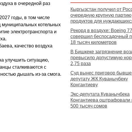
здуха в очередной раз
Кыргызстан получил от Рос
очередную крупную партию
2027 годы, в том числе
продуктов для нуждающихс
д муниципальных котельных
Рекорд в воздухе: Boeing 7
итие электротранспорта и
совершил беспосадочный п
ха.
18 тысяч километров
аева, качество воздуха
В Бишкеке загрязнение воз
превысило допустимую нор
на улучшить ситуацию,
2,75 раза
анцы сталкиваются с
Суд вынес приговор бывш
ностью дышать из-за смога.
депутату ЖК Куванычбеку
Конгантиеву
Экс-депутата Куванычбека
Конгантиева оштрафовали 
500 тысяч сомов