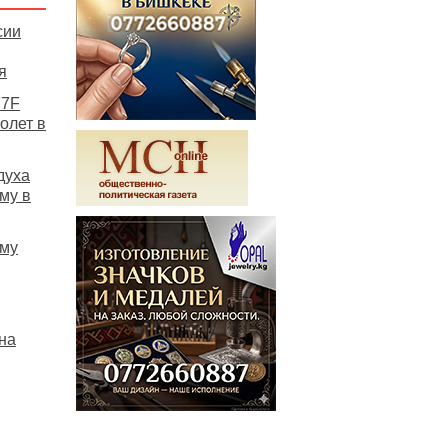
сии
я
77F
олет в
духа
му в
ему
на