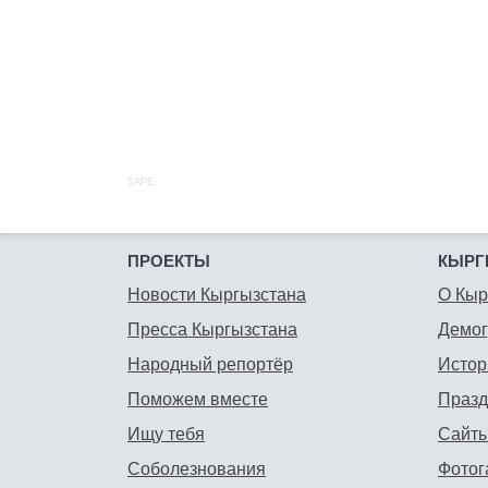
SAPE:
ПРОЕКТЫ
КЫРГ
Новости Кыргызстана
О Кыр
Пресса Кыргызстана
Демо
Народный репортёр
Истор
Поможем вместе
Празд
Ищу тебя
Сайты
Соболезнования
Фотог