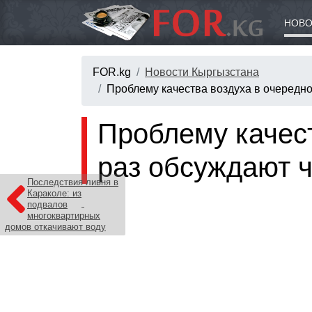
НОВО
FOR.kg
Новости Кыргызстана
Проблему качества воздуха в очередно
Проблему качест
раз обсуждают ч
Последствия ливня в
Караколе: из
подвалов
многоквартирных
домов откачивают воду