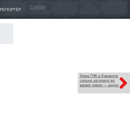
English
РЕПОРТЁР
й
Дома ГИК в Караколе
сильно затопило во
время ливня — видео