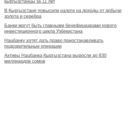
кыргызстанцы за 11 лет
В Кыргызстане повысили налоги на доходы от добычи
золота и серебра
Банки могут быть главными бенефициарами нового
инвестиционного цикла Узбекистана
Нацбанку хотят дать право приостанавливать
подозрительные операции
Активы Нацбанка Кыргызстана выросли до 830
миллиардов сомов