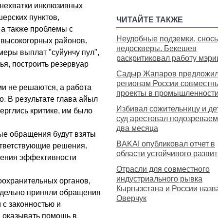
 нехватки инклюзивных
шерских пунктов,
ЧИТАЙТЕ ТАКЖЕ
, а также проблемы с
Неудобные подземки, снос
 высокогорных районов.
недоскверы. Бекешев
меры выплат "суйунчу пул",
раскритиковал работу мэри
ья, построить резервуар
Садыр Жапаров предложи
регионам России совместн
и не решаются, а работа
проекты в промышленности 
. В результате глава айыл
Избивал сожительницу и дет
ерглись критике, им было
суд арестовал подозреваем
два месяца
ые обращения будут взяты
BAKAI опубликовал отчет в
оответствующие решения.
области устойчивого разви
шения эффективности
Отрасли для совместного
индустриального рывка
оохранительных органов,
Кыргызстана и России назв
отдельно приняли обращения
Оверчук
 с законностью и
 оказывать помощь в