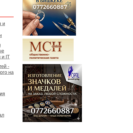
ы и
и
л
ые
и IT
ей -
ого на
тия
ал