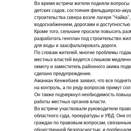
Во время встречи жители подняли вопросы
детских садов, состояния фельдшерско-аку
строительства сквера возле лагеря "Чайка"
водоснабжением, дорогами и доступностью
Кроме того, сельчане просили повысить раз
разработать генплан под строительство жил
для воды и заасфальтировать дороги.
По словам жителей, многие проблемы годам
местных властей ведется слишком медленно
окмоту и заместитель районного акима подв
сделано предупреждение.
Аманкан Кенжебаев заявил, что все поднят
на контроль, а по ряду вопросов примут с
Он также подчеркнул необходимость повы
работы местных органов власти.
Во встрече участвовали руководители прав
областного суда, прокуратуры и УВД. Они 
граждан по правовым вопросам, связанным
общественной безопасностью, и пообещали