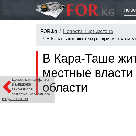
НОВО
FOR.kg
Новости Кыргызстана
В Кара-Таше жители раскритиковали ме
В Кара-Таше жи
местные власти 
Дорожный конфликт
области
в Бишкеке
закончился
задержанием одного
из участников