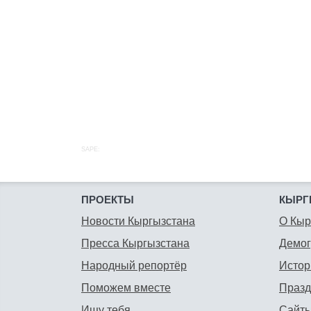
SAPE:
ПРОЕКТЫ
КЫРГ
Новости Кыргызстана
О Кыр
Пресса Кыргызстана
Демо
Народный репортёр
Истор
Поможем вместе
Празд
Ищу тебя
Сайты