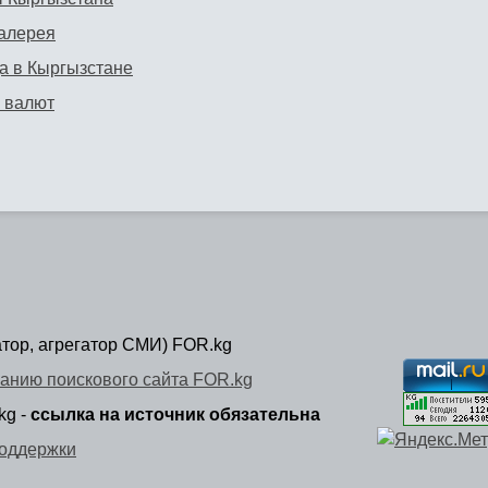
алерея
а в Кыргызстане
 валют
атор, агрегатор СМИ) FOR.kg
анию поискового сайта FOR.kg
kg -
ссылка на источник обязательна
оддержки