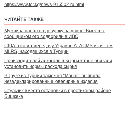
https://www.for.kg/news-916502-ru.html
ЧИТАЙТЕ ТАКЖЕ
Мужчина напал на девушку на улице. Вместе с
сообщником его водворили в ИВС
США готовят передачу Украине ATACMS и систем
MLRS, находящихся в Турции
Производителей алкоголя в Кыргызстане обязали
установить нормы расхода сырья
В грузе из Турции таможня "Манас" выявила
незадекларированные ювелирные изделия
Стульчик вместо остановки в престижном районе
Бишкека