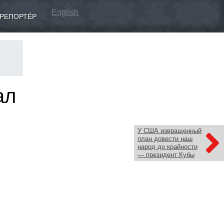
English
РЕПОРТЁР
ал
У США извращенный
план довести наш
народ до крайности
— президент Кубы