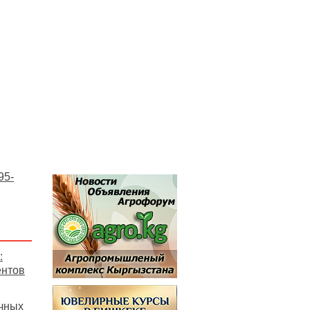
95-
:
ентов
чных