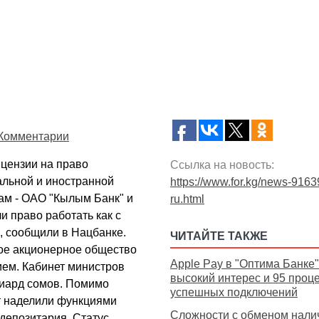
Комментарии
цензии на право
Ссылка на новость:
альной и иностранной
https://www.for.kg/news-9163
ам - ОАО "Кылым Банк" и
ru.html
и право работать как с
, сообщили в Нацбанке.
ЧИТАЙТЕ ТАКЖЕ
ое акционерное общество
Apple Pay в "Оптима Банке"
ием. Кабинет министров
высокий интерес и 95 проц
лиард сомов. Помимо
успешных подключений
ут наделили функциями
Сложности с обменом нали
депозитария. Статус