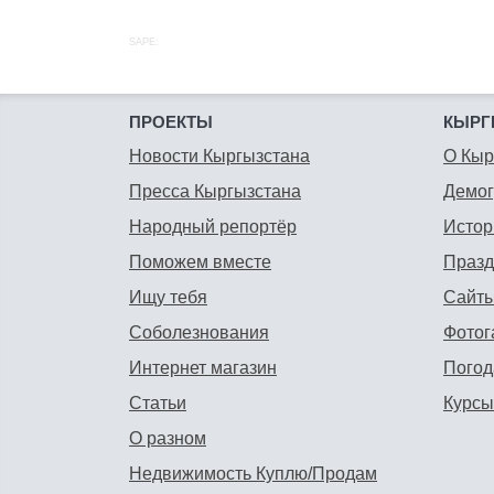
SAPE:
ПРОЕКТЫ
КЫРГ
Новости Кыргызстана
О Кыр
Пресса Кыргызстана
Демо
Народный репортёр
Истор
Поможем вместе
Празд
Ищу тебя
Сайты
Соболезнования
Фотог
Интернет магазин
Погод
Статьи
Курсы
О разном
Недвижимость Куплю/Продам