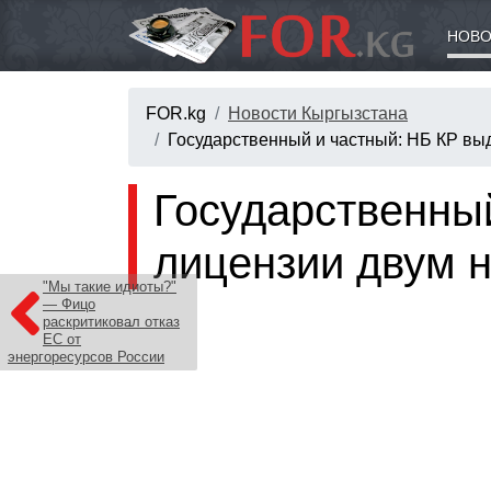
НОВО
FOR.kg
Новости Кыргызстана
Государственный и частный: НБ КР вы
Государственны
лицензии двум 
"Мы такие идиоты?"
— Фицо
раскритиковал отказ
ЕС от
энергоресурсов России