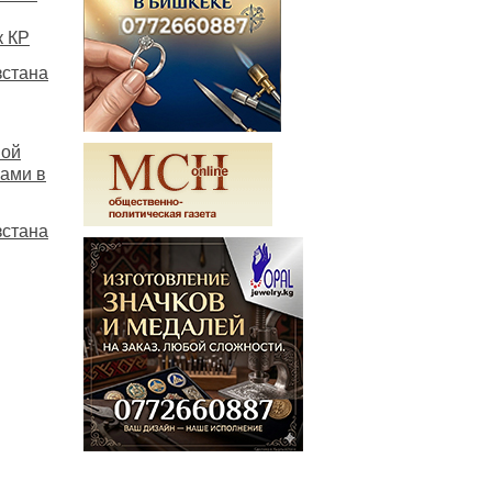
к КР
зстана
вой
ками в
зстана