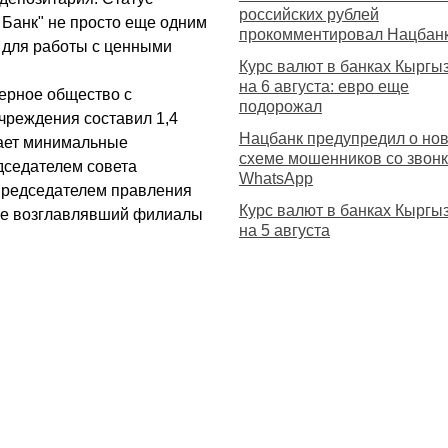
российских рублей
 Банк" не просто еще одним
прокомментировал Нацбан
 для работы с ценными
Курс валют в банках Кыргы
на 6 августа: евро еще
ерное общество с
подорожал
чреждения составил 1,4
Нацбанк предупредил о но
шает минимальные
схеме мошенников со звон
дседателем совета
WhatsApp
 Председателем правления
Курс валют в банках Кыргы
ее возглавлявший филиалы
на 5 августа