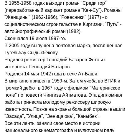
В 1955-1958 годах выходит роман "Среди гор"
(переработанный вариант романа "Кен-Су"). Романы
"Женщины" (1962-1966), "Ровесники" (1977) - о
социалистическом строительстве в Киргизии. "Путь" -
автобиографический роман (1982).
Скончался 19 июля 1997-го.
В 2005 году выпущена почтовая марка, посвященная
Тугельбау Сыдыкбекову.
Родился режиссер Геннадий Базаров Фото из
интернета. Геннадий Базаров
Родился 14 мая 1942 года в селе Ат-Баши.
В мир кино пришел в 1959-м. Затем учеба во ВГИК и
громкий дебют в 1967 году с фильмом "Материнское
поле" по повести Чингиза Айтматова. Эта дипломная
работа принесла молодому режиссеру широкую
известность. Позже на экраны большой страны вышли
"Засада", "Улица", "Зеница ока", "Каныбек".
Все эти ленты заняли свое место в истории
национального кинематографа и культурном ряду