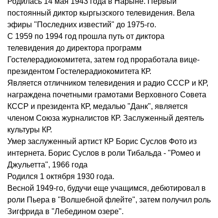
Родилась 14 мая 1943 года в Нарыне. Первый
постоянный диктор кыргызского телевидения. Вела
эфиры "Последних известий" до 1975-го.
С 1959 по 1994 год прошла путь от диктора
телевидения до директора программ
Гостелерадиокомитета, затем год проработала вице-
президентом Гостелерадиокомитета КР.
Является отличником телевидения и радио СССР и КР,
награждена почетными грамотами Верховного Совета
КССР и президента КР, медалью "Данк", является
членом Союза журналистов КР. Заслуженный деятель
культуры КР.
Умер заслуженный артист КР Борис Суслов Фото из
интернета. Борис Суслов в роли Тибальда - "Ромео и
Джульетта", 1966 года
Родился 1 октября 1930 года.
Весной 1949-го, будучи еще учащимся, дебютировал в
роли Пьера в "Волшебной флейте", затем получил роль
Зигфрида в "Лебедином озере".