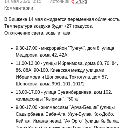
14 мая 2026, 0:15 Источник
24.kg
Комментарии
В Бишкеке 14 мая ожидается переменная облачность.
Температура воздуха будет +27 градусов.
Отключение света, воды и газа
9.30-17.00 - микрорайон "Тунгуч", дом 8, улица
Медерова, дома 42, 42А;
11.00-13.00 - улицы Ибраимова, дома 68, 70, 84,
86, 88А, 90-100, Киевская между улицами
Ибраимова и Шопокова, Токтогула, дом 57,
Шопокова, дома 99/1, 101, 101/1;
13.00-17.00 - улица Суванбердиева, дом 102,
жилмассивы "Кырман", "50га";
9.00-17.00 - жилмассивы "Арча-Бешик" (улицы
Садырбаева, Баба-Ата, Узун-Булак, Кок-Добо,
Кейгал, Иманалиева), "Ак Орго" (улицы Кыбыла,
Тогуз-Канат), отрезки улиц Горького, Пожарского,