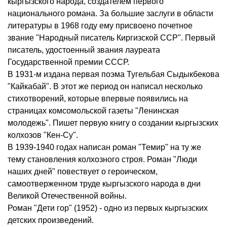
кыргызского народа, создателем первого
национального романа. За большие заслуги в области
литературы в 1968 году ему присвоено почетное
звание "Народный писатель Киргизской ССР". Первый
писатель, удостоенный звания лауреата
Государственной премии СССР.
В 1931-м издана первая поэма Тугельбая Сыдыкбекова
"Кайкабай". В этот же период он написал несколько
стихотворений, которые впервые появились на
страницах комсомольской газеты "Ленинская
молодежь". Пишет первую книгу о создании кыргызских
колхозов "Кен-Су".
В 1939-1940 годах написан роман "Темир" на ту же
тему становления колхозного строя. Роман "Люди
наших дней" повествует о героическом,
самоотверженном труде кыргызского народа в дни
Великой Отечественной войны.
Роман "Дети гор" (1952) - одно из первых кыргызских
детских произведений.