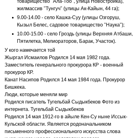
товарищество "Ала-Тоо", улица Новостройка),
жилмассив "Тунгуч" (улицы Ак-Кайын, 44 га);
9.00-14.00 - село Кашка-Суу (улицы Озгоруш,
Кызыл Белес, садовое товарищество "Наука");
10.00-15.00 - село Гроздь (улицы Верхняя Атбаши,
Пятилетка, Мелиораторов, Барак, Участок).
У кого намечается той
Жыргал Исмаилов Родился 14 мая 1982 года.
Заместитель генерального прокурора КР - военный
прокурор КР.
Канат Насипов Родился 14 мая 1984 года. Прокурор
Бишкека.
Люди, которые меняли мир
Родился писатель Тугельбай Сыдыкбеков Фото из
интернета. Тугельбай Сыдыкбеков
Родился 14 мая 1912-го в айыле Кен-Су ныне Иссык-
Кульской области. Является родоначальником
письменного профессионального искусства слова