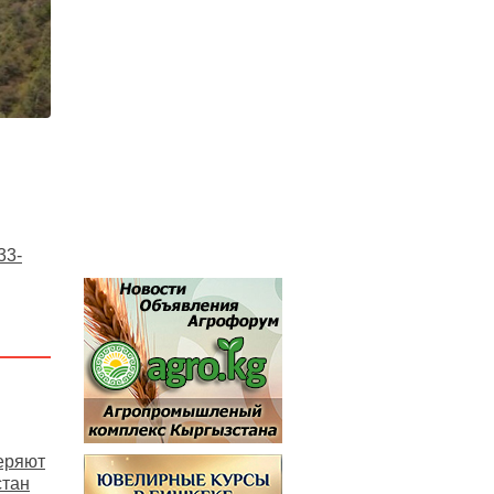
33-
еряют
стан