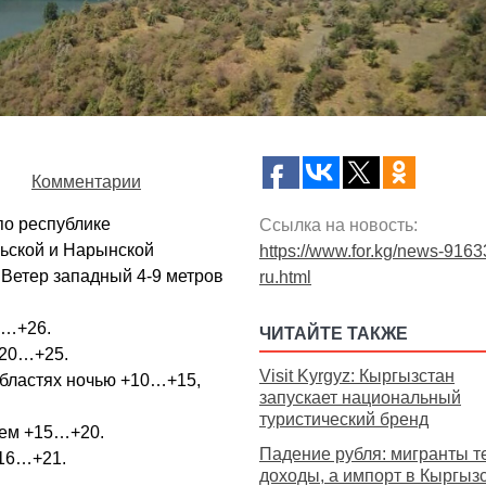
g
Комментарии
по республике
Ссылка на новость:
льской и Нарынской
https://www.for.kg/news-9163
Ветер западный 4-9 метров
ru.html
1…+26.
ЧИТАЙТЕ ТАКЖЕ
+20…+25.
Visit Kyrgyz: Кыргызстан
областях ночью +10…+15,
запускает национальный
туристический бренд
нем +15…+20.
Падение рубля: мигранты т
+16…+21.
доходы, а импорт в Кыргыз