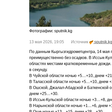
Фотографии: sputnik.kg
13 мая 2026, 19:05 Источник
sputnik.k
По данным Кыргызгидрометцентра, 14 мая 
преимущественно без осадков. В Иссык-Ку
областях местами кратковременные дожди. 
в секунду.
В Чуйской области ночью +5…+10, днем +2
В Таласской области ночью +5…+10, днем 
В Ошской, Джалал-Абадской и Баткенской 
днем +25…+30.
В Иссык-Кульской области ночью +3…+8, д
В Нарынской области ночью +1…+6, днем 
В Оше ночью +13…+15, днем +28…+30.