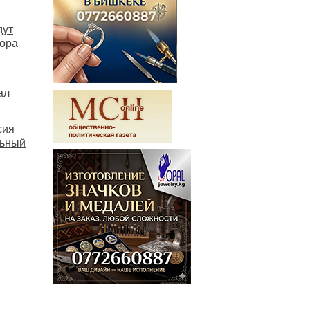
дут
тора
ал
сия
льный