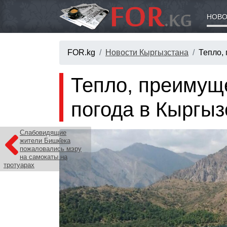
НОВО
FOR.kg
Новости Кыргызстана
Тепло,
Тепло, преимущ
погода в Кыргыз
Слабовидящие
жители Бишкека
пожаловались мэру
на самокаты на
тротуарах