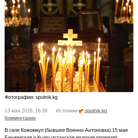
Фотографии: sputnik.kg
13 мая 2026, 16:38 Источник
sputnik.kg
Комментарии
В селе Кожомкул (бывшее Военно-Антоновка) 15 мая
Бишкекская и Кыргызстанская епархия проведет