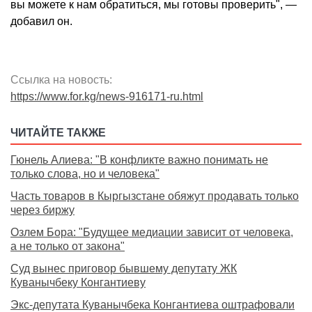
вы можете к нам обратиться, мы готовы проверить", —
добавил он.
Ссылка на новость:
https://www.for.kg/news-916171-ru.html
ЧИТАЙТЕ ТАКЖЕ
Гюнель Алиева: "В конфликте важно понимать не
только слова, но и человека"
Часть товаров в Кыргызстане обяжут продавать только
через биржу
Озлем Бора: "Будущее медиации зависит от человека,
а не только от закона"
Суд вынес приговор бывшему депутату ЖК
Куванычбеку Конгантиеву
Экс-депутата Куванычбека Конгантиева оштрафовали