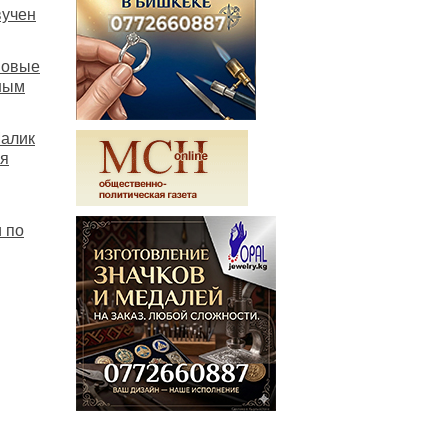
вучен
новые
ным
Малик
ся
 по