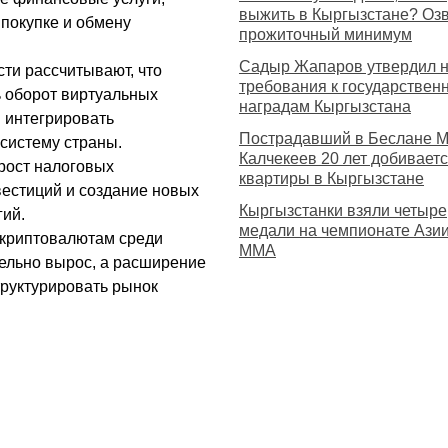
выжить в Кыргызстане? Оз
покупке и обмену
прожиточный минимум
Садыр Жапаров утвердил 
сти рассчитывают, что
требования к государствен
ь оборот виртуальных
наградам Кыргызстана
и интегрировать
Пострадавший в Беслане 
систему страны.
Калчекеев 20 лет добивает
 рост налоговых
квартиры в Кыргызстане
вестиций и создание новых
Кыргызстанки взяли четыре
гий.
медали на чемпионате Азии
к криптовалютам среди
MMA
тельно вырос, а расширение
труктурировать рынок