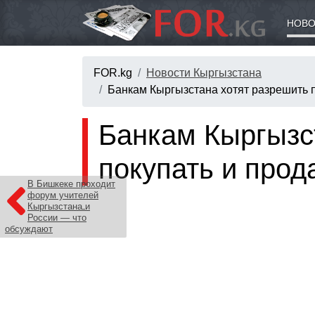
НОВО
FOR.kg
Новости Кыргызстана
Банкам Кыргызстана хотят разрешить 
Банкам Кыргызс
покупать и прод
В Бишкеке проходит
форум учителей
Кыргызстана и
России — что
обсуждают