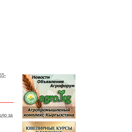
65-
шло за