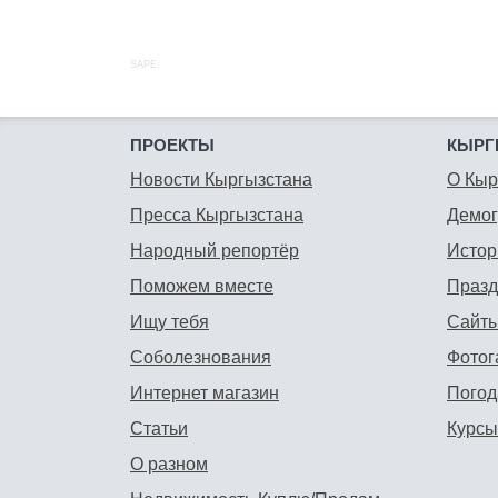
SAPE:
ПРОЕКТЫ
КЫРГ
Новости Кыргызстана
О Кыр
Пресса Кыргызстана
Демо
Народный репортёр
Истор
Поможем вместе
Празд
Ищу тебя
Сайты
Соболезнования
Фотог
Интернет магазин
Погод
Статьи
Курсы
О разном