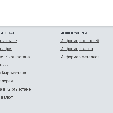
ЫЗСТАН
ИНФОРМЕРЫ
гызстане
Информер новостей
графия
Информер валют
ия Кыргызстана
Информер металлов
ники
 Кыргызстана
алерея
а в Кыргызстане
 валют