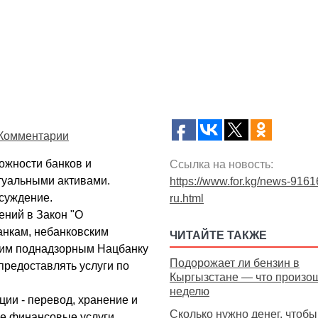
Комментарии
ожности банков и
Ссылка на новость:
туальными активами.
https://www.for.kg/news-9161
суждение.
ru.html
ений в Закон "О
анкам, небанковским
ЧИТАЙТЕ ТАКЖЕ
гим поднадзорным Нацбанку
Подорожает ли бензин в
редоставлять услуги по
Кыргызстане — что произо
неделю
ии - перевод, хранение и
Сколько нужно денег, чтобы
е финансовые услуги,