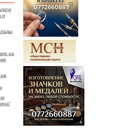
алоги
 и
клады
ане на
шие
сии
я
но
мина"