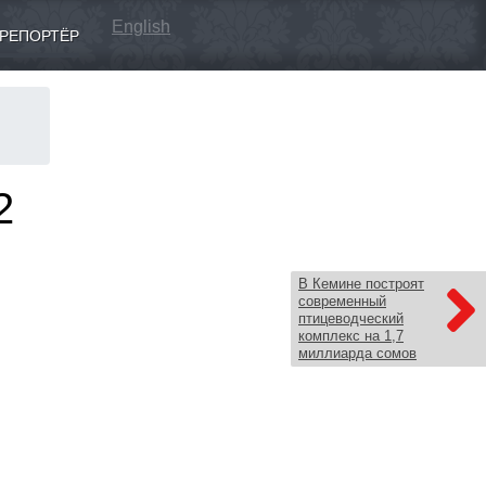
English
РЕПОРТЁР
2
В Кемине построят
современный
птицеводческий
комплекс на 1,7
миллиарда сомов