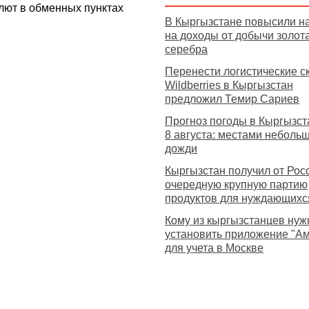
лют в обменных пунктах
В Кыргызстане повысили н
на доходы от добычи золота
серебра
Перенести логистические с
Wildberries в Кыргызстан
предложил Темир Сариев
Прогноз погоды в Кыргызст
8 августа: местами неболь
дожди
Кыргызстан получил от Рос
очередную крупную партию
продуктов для нуждающихс
Кому из кыргызстанцев нуж
установить приложение "А
для учета в Москве