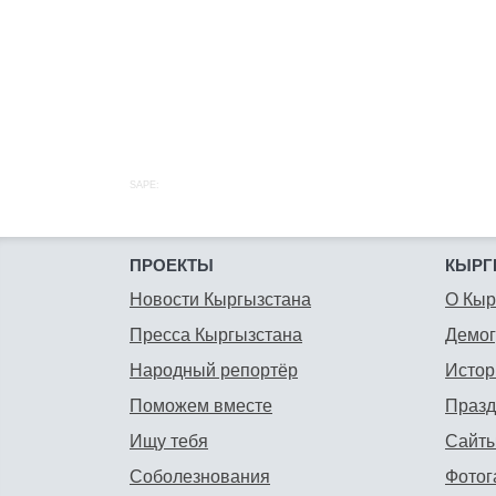
SAPE:
ПРОЕКТЫ
КЫРГ
Новости Кыргызстана
О Кыр
Пресса Кыргызстана
Демо
Народный репортёр
Истор
Поможем вместе
Празд
Ищу тебя
Сайты
Соболезнования
Фотог