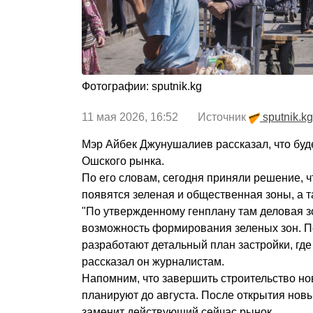
Фотографии: sputnik.kg
11 мая 2026, 16:52 Источник
sputnik.kg
Мэр Айбек Джунушалиев рассказал, что буде
Ошского рынка.
По его словам, сегодня приняли решение, ч
появятся зеленая и общественная зоны, а т
"По утвержденному генплану там деловая з
возможность формирования зеленых зон. П
разработают детальный план застройки, где 
рассказал он журналистам.
Напомним, что завершить строительство но
планируют до августа. После открытия нов
заменит действующий сейчас рынок.