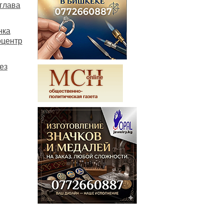
 глава
нка
оцентр
ез