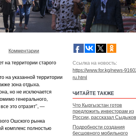
Комментарии
т на территории старого
Ссылка на новость:
https://www.for.kg/news-9160
то на указанной территории
ru.html
акже зона отдыха.
она, но не исключается
ЧИТАЙТЕ ТАКЖЕ
омимо генерального,
Что Кыргызстан готов
все это отразят", —
предложить инвесторам из
России, рассказал Сыдыко
вого Ошского рынка
Подробности создания
ый комплекс полностью
бесшовного мобильного