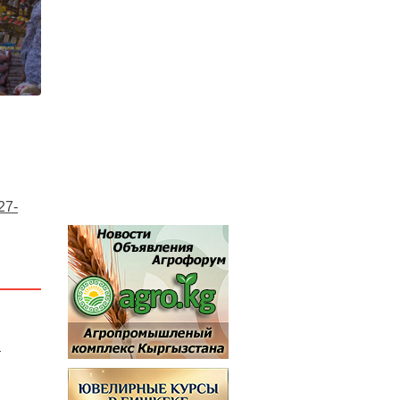
27-
в