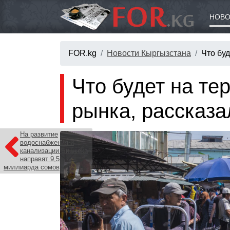
НОВО
FOR.kg
Новости Кыргызстана
Что буд
Что будет на те
рынка, рассказа
На развитие
водоснабжения и
канализации Бишкека
направят 9,5
миллиарда сомов