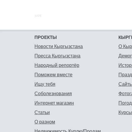
SAPE:
ПРОЕКТЫ
КЫРГ
Новости Кыргызстана
О Кыр
Пресса Кыргызстана
Демо
Народный репортёр
Истор
Поможем вместе
Празд
Ищу тебя
Сайты
Соболезнования
Фотог
Интернет магазин
Погод
Статьи
Курсы
О разном
Недвижимость Куплю/Продам