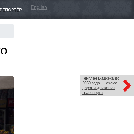
English
РЕПОРТЁР
го
Генплан Бишкека до
2050 года — схема
дорог и движения
транспорта