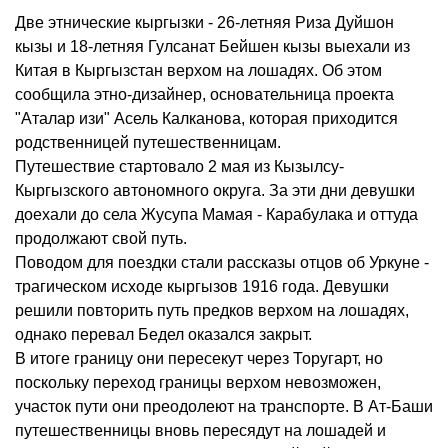
Две этнические кыргызки - 26-летняя Риза Дуйшон
кызы и 18-летняя Гулсанат Бейшен кызы выехали из
Китая в Кыргызстан верхом на лошадях. Об этом
сообщила этно-дизайнер, основательница проекта
"Аталар изи" Асель Калканова, которая приходится
родственницей путешественницам.
Путешествие стартовало 2 мая из Кызылсу-
Кыргызского автономного округа. За эти дни девушки
доехали до села Жусупа Мамая - Карабулака и оттуда
продолжают свой путь.
Поводом для поездки стали рассказы отцов об Уркуне -
трагическом исходе кыргызов 1916 года. Девушки
решили повторить путь предков верхом на лошадях,
однако перевал Бедел оказался закрыт.
В итоге границу они пересекут через Торугарт, но
поскольку переход границы верхом невозможен,
участок пути они преодолеют на транспорте. В Ат-Баши
путешественницы вновь пересядут на лошадей и