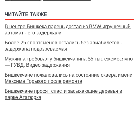
ЧИТАЙТЕ ТАКЖЕ
В центре Бишкека парень достал из BMW игрушечный
автомат - его задержали
Более 25 спортсменов остались без авиабилетов -
задержана подозреваемая
Мужчина требовал у бишкекчанина $5 тыс ежемесячно
— ГУВД. Видео задержания
Бишкекчане пожаловались на состояние сквера имени
Максима Горького после ремонта
Бишкекчане просят спасти засыхающие деревья в
парке Ататюрка