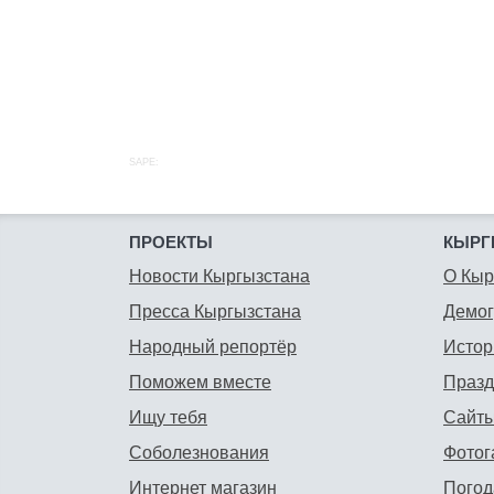
SAPE:
ПРОЕКТЫ
КЫРГ
Новости Кыргызстана
О Кыр
Пресса Кыргызстана
Демо
Народный репортёр
Истор
Поможем вместе
Празд
Ищу тебя
Сайты
Соболезнования
Фотог
Интернет магазин
Погод