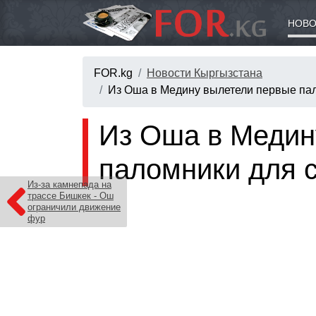
НОВО
FOR.kg
Новости Кыргызстана
Из Оша в Медину вылетели первые пал
Из Оша в Медин
паломники для 
Из-за камнепада на
трассе Бишкек - Ош
ограничили движение
фур