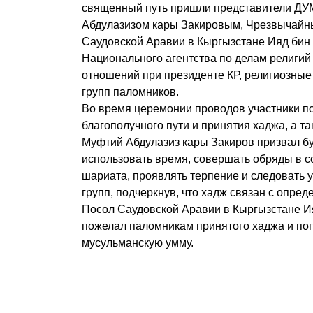
священный путь пришли представители ДУМ
Абдулазизом кары Закировым, Чрезвычайн
Саудовской Аравии в Кыргызстане Ияд бин 
Национального агентства по делам религий
отношений при президенте КР, религиозные
групп паломников.
Во время церемонии проводов участники 
благополучного пути и принятия хаджа, а т
Муфтий Абдулазиз кары Закиров призвал б
использовать время, совершать обряды в с
шариата, проявлять терпение и следовать 
групп, подчеркнув, что хадж связан с опре
Посол Саудовской Аравии в Кыргызстане Ия
пожелал паломникам принятого хаджа и по
мусульманскую умму.