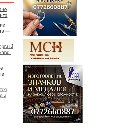
ане
ента
сии
ста —
первый
kand-
не
ые
тся
уры