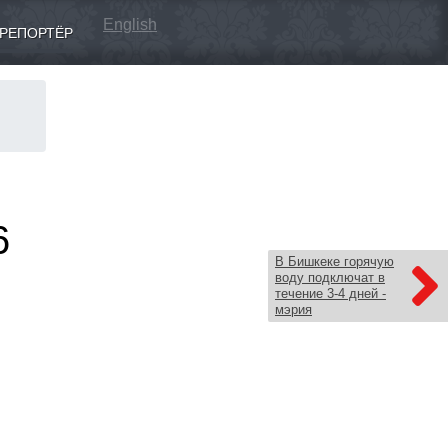
English
РЕПОРТЁР
6
В Бишкеке горячую
воду подключат в
течение 3-4 дней -
мэрия