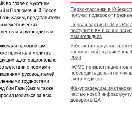
К во главе с муфтием
Первоклассники в Узбекист
ый и Полномочный Посол
получат подарок от презид
Гази Хаким, представители
 и межэтнических
Первая партия ГСМ из Рос
поступит в КР в конце авгу
 деятели и руководители
Амангельдиев
пожелали паломникам
Узбекистан запустил свой 
космический спутник Samar
акже прочитали молитву.
2028
удущих аджи рационально
оответствии с нормами
ФОМС призвал пациентов 
переводить деньги на личн
указаниям руководителей
счета медиков
деленными трудностями.
д бин Гази Хаким также
Жакупов:медиация станови
частью новой инфраструкт
просил молиться за всю
доверия в ЦА