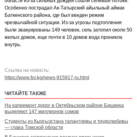
области из-за сильных дождей сошли селевые потоки.
Особенно пострадал Ак-Татырский айыльный аймак
Баткенского района, где был введен режим
чрезвычайной ситуации. Из-за угрозы подтопления
были эвакуированы 149 человек, сель затопил около 50
жилых домов, еще почти в 10 домов вода проникла
внутрь.
Ссылка на новость:
https://www.for.kg/news-915917-ru.html
ЧИТАЙТЕ ТАКЖЕ
На капремонт дорог в Октябрьском районе Бишкека
выделяют 147 миллионов сомов
Студенты из Кыргызстана талантливы и трудолюбивы
— глава Томской области