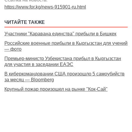
https://www.for.kg/news-915901-ru.html
ЧИТАЙТЕ ТАКЖЕ
Участники "Каравана единства" прибыли в Бишкек
Российские военные прибыли в Кыргызстан для учений
— фото
Премьер-министр Узбекистана прибыл в Кыргызстан
для участия в заседании ЕАЭС
В киберкомандовании США произошло 5 самоубийств
за месяц — Bloomberg
Крупный пожар произошел на рынке "Кок-Сай"