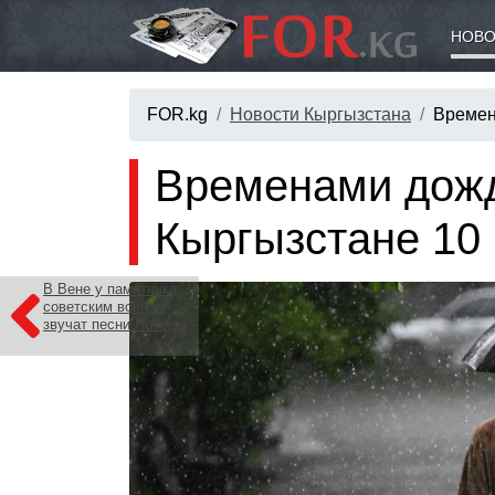
НОВО
FOR.kg
Новости Кыргызстана
Времен
Временами дожд
Кыргызстане 10
В Вене у памятника
советским воинам
звучат песни Победы