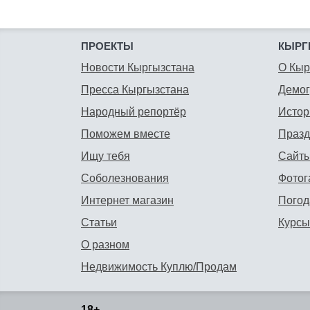
ПРОЕКТЫ
КЫРГ
Новости Кыргызстана
О Кыр
Пресса Кыргызстана
Демо
Народный репортёр
Истор
Поможем вместе
Празд
Ищу тебя
Сайты
Соболезнования
Фотог
Интернет магазин
Погод
Статьи
Курсы
О разном
Недвижимость Куплю/Продам
18+