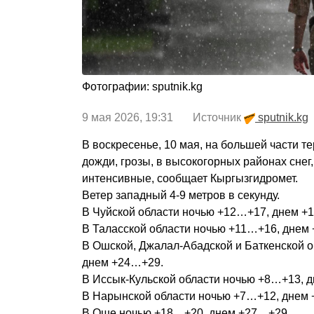
Фотографии: sputnik.kg
9 мая 2026, 19:31 Источник
sputnik.kg
В воскресенье, 10 мая, на большей части т
дожди, грозы, в высокогорных районах снег
интенсивные, сообщает Кыргызгидромет.
Ветер западный 4-9 метров в секунду.
В Чуйской области ночью +12…+17, днем +
В Таласской области ночью +11…+16, днем
В Ошской, Джалал-Абадской и Баткенской 
днем +24…+29.
В Иссык-Кульской области ночью +8…+13, 
В Нарынской области ночью +7…+12, днем
В Оше ночью +18…+20, днем +27…+29.