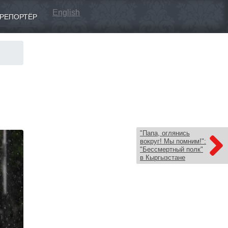
English
РЕПОРТЁР
"Папа, оглянись
вокруг! Мы помним!":
"Бессмертный полк"
в Кыргызстане