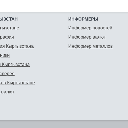
ЫЗСТАН
ИНФОРМЕРЫ
гызстане
Информер новостей
графия
Информер валют
ия Кыргызстана
Информер металлов
ники
 Кыргызстана
алерея
а в Кыргызстане
 валют