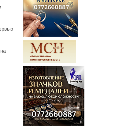
х
ервью
 на