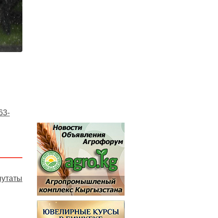
63-
путаты