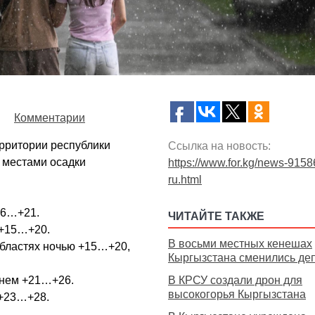
Комментарии
ерритории республики
Ссылка на новость:
, местами осадки
https://www.for.kg/news-9158
ru.html
16…+21.
ЧИТАЙТЕ ТАКЖЕ
 +15…+20.
В восьми местных кенешах
областях ночью +15…+20,
Кыргызстана сменились де
днем +21…+26.
В КРСУ создали дрон для
высокогорья Кыргызстана
 +23…+28.