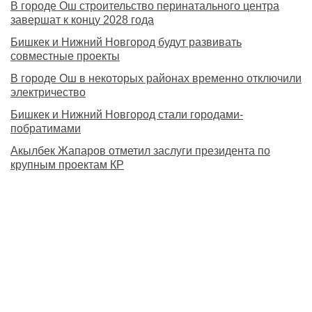
В городе Ош строительство перинатального центра
завершат к концу 2028 года
Бишкек и Нижний Новгород будут развивать
совместные проекты
В городе Ош в некоторых районах временно отключили
электричество
Бишкек и Нижний Новгород стали городами-
побратимами
Акылбек Жапаров отметил заслуги президента по
крупным проектам КР