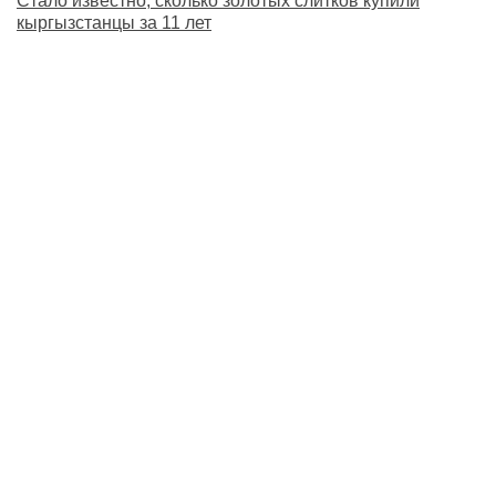
Стало известно, сколько золотых слитков купили
кыргызстанцы за 11 лет