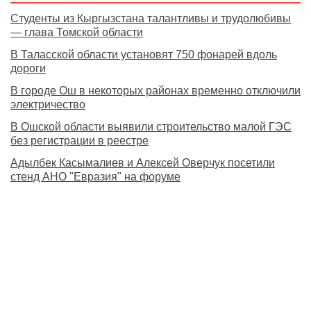
Студенты из Кыргызстана талантливы и трудолюбивы
— глава Томской области
В Таласской области установят 750 фонарей вдоль
дороги
В городе Ош в некоторых районах временно отключили
электричество
В Ошской области выявили строительство малой ГЭС
без регистрации в реестре
Адылбек Касымалиев и Алексей Оверчук посетили
стенд АНО "Евразия" на форуме