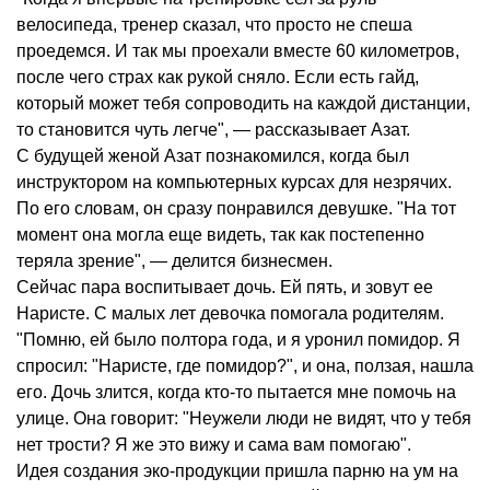
велосипеда, тренер сказал, что просто не спеша
проедемся. И так мы проехали вместе 60 километров,
после чего страх как рукой сняло. Если есть гайд,
который может тебя сопроводить на каждой дистанции,
то становится чуть легче", — рассказывает Азат.
С будущей женой Азат познакомился, когда был
инструктором на компьютерных курсах для незрячих.
По его словам, он сразу понравился девушке. "На тот
момент она могла еще видеть, так как постепенно
теряла зрение", — делится бизнесмен.
Сейчас пара воспитывает дочь. Ей пять, и зовут ее
Наристе. С малых лет девочка помогала родителям.
"Помню, ей было полтора года, и я уронил помидор. Я
спросил: "Наристе, где помидор?", и она, ползая, нашла
его. Дочь злится, когда кто-то пытается мне помочь на
улице. Она говорит: "Неужели люди не видят, что у тебя
нет трости? Я же это вижу и сама вам помогаю".
Идея создания эко-продукции пришла парню на ум на