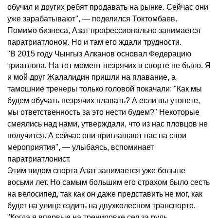
обучил и других ребят продавать на рынке. Сейчас они
уже зарабатывают", — поделился Токтомбаев.
Помимо бизнеса, Азат профессионально занимается
паратриатлоном. Но и там его ждали трудности.
"В 2015 году Чынгыз Алканов основал Федерацию
триатлона. На тот момент незрячих в спорте не было. Я
и мой друг Жалалидин пришли на плавание, а
тамошние тренеры только головой покачали: "Как мы
будем обучать незрячих плавать? А если вы утонете,
мы ответственность за это нести будем?" Некоторые
смеялись над нами, утверждали, что из нас пловцов не
получится. А сейчас они приглашают нас на свои
мероприятия", — улыбаясь, вспоминает
паратриатлонист.
Этим видом спорта Азат занимается уже больше
восьми лет. Но самым большим его страхом было сесть
на велосипед, так как он даже представить не мог, как
будет на улице ездить на двухколесном транспорте.
"Когда я впервые на тренировке сел за руль