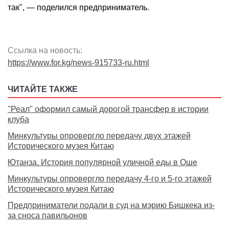
так", — поделился предприниматель.
Ссылка на новость:
https://www.for.kg/news-915733-ru.html
ЧИТАЙТЕ ТАКЖЕ
"Реал" оформил самый дорогой трансфер в истории
клуба
Минкультуры опровергло передачу двух этажей
Исторического музея Китаю
Ютанза. История популярной уличной еды в Оше
Минкультуры опровергло передачу 4-го и 5-го этажей
Исторического музея Китаю
Предприниматели подали в суд на мэрию Бишкека из-
за сноса павильонов