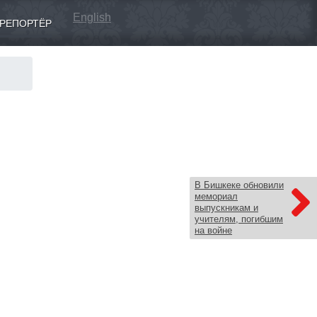
English
РЕПОРТЁР
В Бишкеке обновили
мемориал
выпускникам и
учителям, погибшим
на войне