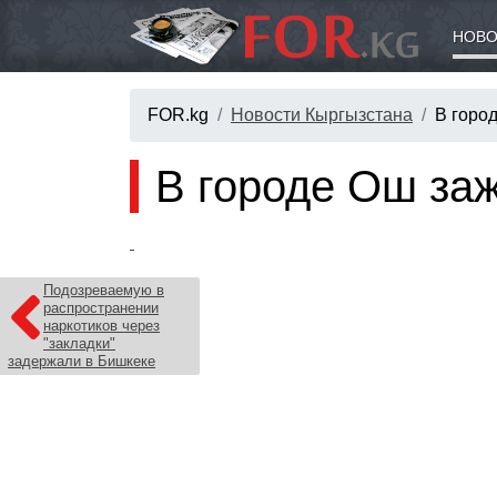
НОВО
FOR.kg
Новости Кыргызстана
В горо
В городе Ош заж
Подозреваемую в
распространении
наркотиков через
"закладки"
задержали в Бишкеке