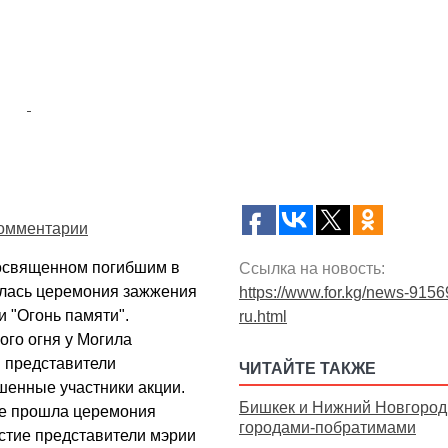
омментарии
посвященном погибшим в
Ссылка на новость:
ялась церемония зажжения
https://www.for.kg/news-9156
 "Огонь памяти".
ru.html
ого огня у Могила
и представители
ЧИТАЙТЕ ТАКЖЕ
шенные участники акции.
Бишкек и Нижний Новгород
ле прошла церемония
городами-побратимами
стие представители мэрии