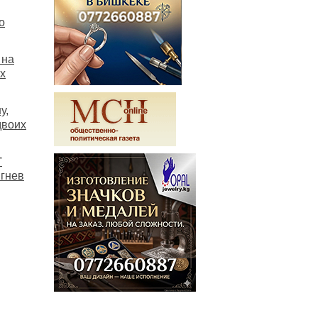
о
 на
х
у,
двоих
"
 гнев