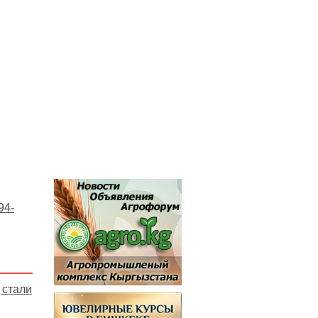
94-
 стали