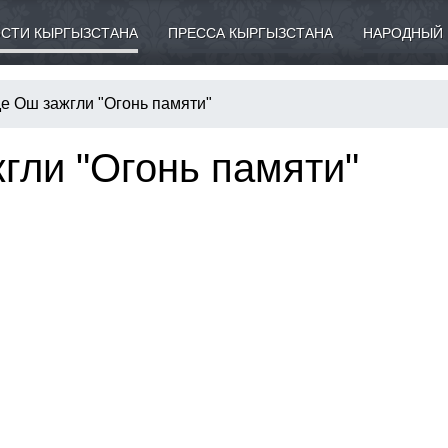
СТИ КЫРГЫЗСТАНА
ПРЕССА КЫРГЫЗСТАНА
НАРОДНЫЙ 
де Ош зажгли "Огонь памяти"
гли "Огонь памяти"