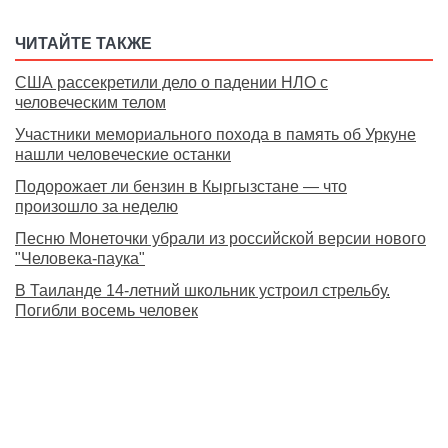
ЧИТАЙТЕ ТАКЖЕ
США рассекретили дело о падении НЛО с
человеческим телом
Участники мемориального похода в память об Уркуне
нашли человеческие останки
Подорожает ли бензин в Кыргызстане — что
произошло за неделю
Песню Монеточки убрали из российской версии нового
"Человека-паука"
В Таиланде 14-летний школьник устроил стрельбу.
Погибли восемь человек