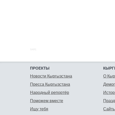
SAPE:
ПРОЕКТЫ
КЫРГ
Новости Кыргызстана
О Кыр
Пресса Кыргызстана
Демо
Народный репортёр
Истор
Поможем вместе
Празд
Ищу тебя
Сайты