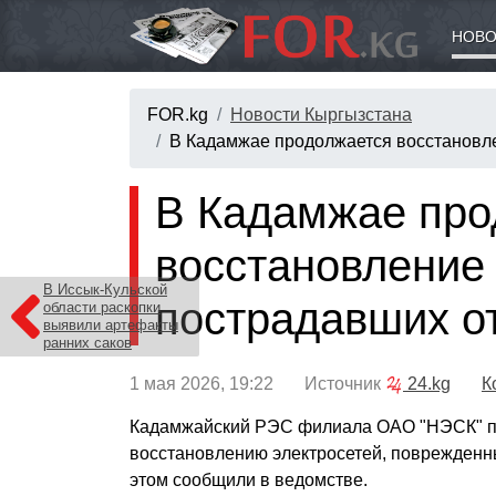
НОВО
FOR.kg
Новости Кыргызстана
В Кадамжае продолжается восстановле
В Кадамжае про
восстановление 
В Иссык-Кульской
пострадавших о
области раскопки
выявили артефакты
ранних саков
1 мая 2026, 19:22 Источник
24.kg
К
Кадамжайский РЭС филиала ОАО "НЭСК" п
восстановлению электросетей, поврежденны
этом сообщили в ведомстве.