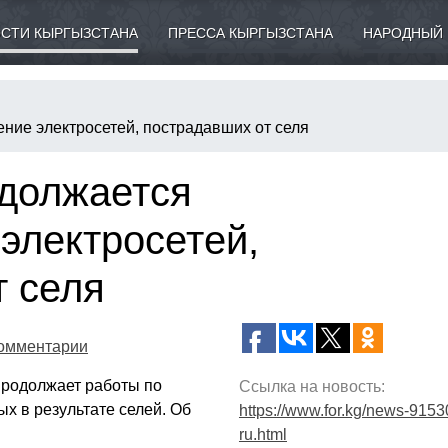
СТИ КЫРГЫЗСТАНА
ПРЕССА КЫРГЫЗСТАНА
НАРОДНЫЙ 
ние электросетей, пострадавших от селя
должается
электросетей,
т селя
омментарии
родолжает работы по
Ссылка на новость:
х в результате селей. Об
https://www.for.kg/news-9153
ru.html