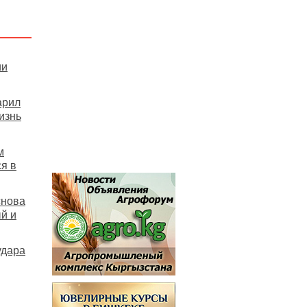
ии
арил
изнь
м
я в
снова
й и
удара