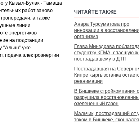
рогу Кызыл-Булак - Тамаша
ительных работ заново
ЧИТАЙТЕ ТАКЖЕ
тропередачи, а также
Анара Турсуматова про
ушные линии.
инновации в восстановлен
оте энергетиков
организма
ние на подстанции
Глава Минздрава поблагод
у "Алыш" уже
студентку КГМА, спасшую ж
т, подача электроэнергии
пострадавшему в ДТП
Пострадавшая на Северно
Кипре кыргызстанка остаетс
реанимации
В Бишкеке стройкомпания 
разрушила восстановленны
озелененный газон
Мальчик, пострадавший от 
током в Бишкеке, скончался