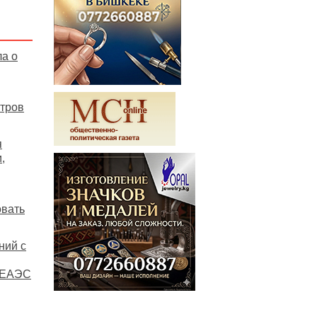
а о
нтров
я
,
овать
ний с
в ЕАЭС