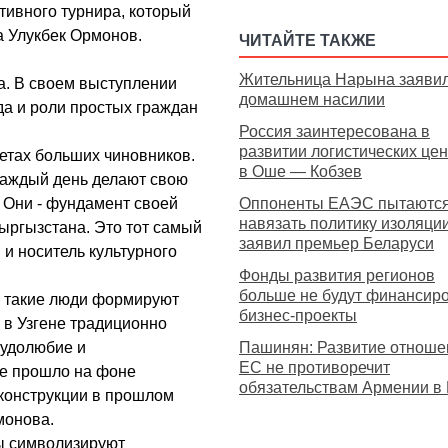
тивного турнира, который
а Улукбек Ормонов.
ЧИТАЙТЕ ТАКЖЕ
Жительница Нарына заявил
а. В своем выступлении
домашнем насилии
да и роли простых граждан
Россия заинтересована в
развитии логистических це
нетах больших чиновников.
в Оше — Кобзев
каждый день делают свою
в. Они - фундамент своей
Оппоненты ЕАЭС пытаютс
навязать политику изоляции
Кыргызстана. Это тот самый
заявил премьер Беларуси
и носитель культурного
Фонды развития регионов
больше не будут финансир
о такие люди формируют
бизнес-проекты
о в Узгене традиционно
рудолюбие и
Пашинян: Развитие отноше
ЕС не противоречит
ие прошло на фоне
обязательствам Армении 
еконструкции в прошлом
монова.
ы символизируют