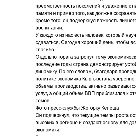
преемственность поколений и уважение к па
памяти и пример того, как должна сохранять
Кроме того, он подчеркнул важность личног
воспитании.
У каждого из нас есть человек, который нау
сдаваться. Сегодня хороший день, чтобы вс
спасибо.
Отдельно торага затронул тему экономическо
последние годы страна демонстрирует уст
динамику. По его словам, благодаря прово
политике экономика Кыргызстана уверенно 
объемы производства, активно развиваются
услуг, а общий объем ВВП приблизился к от
сомов.
Фото пресс-службы Жогорку Кенеша
Он подчеркнул, что текущие темпы роста о
высоких в регионе и создают основу для д
экономики.