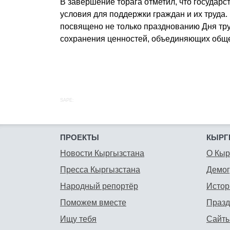
В завершение торага отметил, что государс
условия для поддержки граждан и их труда.
посвящено не только празднованию Дня тру
сохранения ценностей, объединяющих обще
SAPE:
ПРОЕКТЫ
КЫРГ
Новости Кыргызстана
О Кыр
Пресса Кыргызстана
Демо
Народный репортёр
Истор
Поможем вместе
Празд
Ищу тебя
Сайты