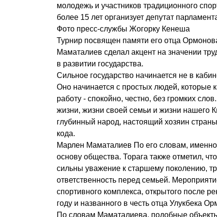
молодежь и участников традиционного спор
более 15 лет организует депутат парламент
Фото пресс-службы Жогорку Кенеша
Турнир посвящен памяти его отца Ормонов
Маматалиев сделал акцент на значении тру
в развитии государства.
Сильное государство начинается не в каби
Оно начинается с простых людей, которые 
работу - спокойно, честно, без громких сло
жизни, жизни своей семьи и жизни нашего 
глубинный народ, настоящий хозяин страны 
кода.
Марлен Маматалиев По его словам, именн
основу общества. Торага также отметил, чт
сильны уважение к старшему поколению, т
ответственность перед семьей. Мероприят
спортивного комплекса, открытого после р
году и названного в честь отца Улукбека Ор
По словам Маматалиева, подобные объект