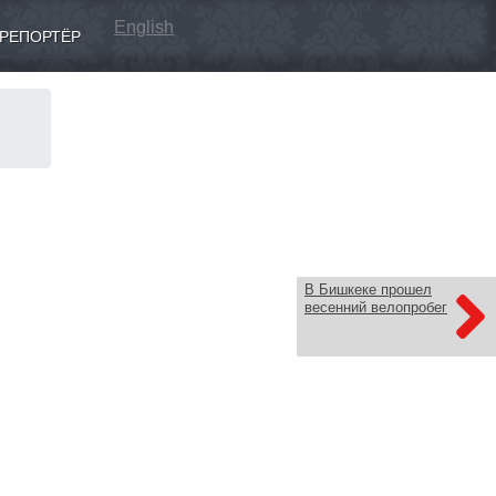
English
РЕПОРТЁР
В Бишкеке прошел
весенний велопробег