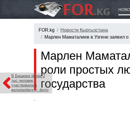
НОВО
FOR.kg
Новости Кыргызстана
Марлен Маматалиев в Узгене заявил о 
Марлен Маматал
роли простых лю
В Бишкеке более 2
государства
тыс человек
участвовали в
велопробеге — фото