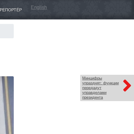
English
РЕПОРТЁР
Минцифры
упразднят: функции
передадут
управделами
президента