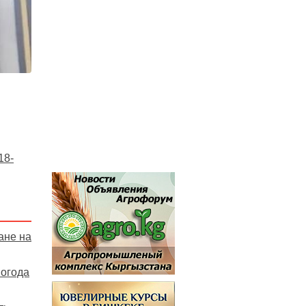
18-
ане на
погода