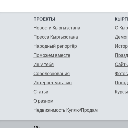
ПРОЕКТЫ
КЫРГ
Новости Кыргызстана
О Кыр
Пресса Кыргызстана
Демо
Народный репортёр
Истор
Поможем вместе
Празд
Ищу тебя
Сайты
Соболезнования
Фотог
Интернет магазин
Погод
Статьи
Курсы
О разном
Недвижимость Куплю/Продам
18+