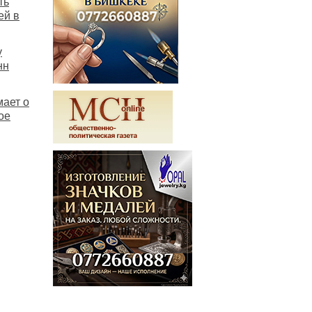
ть
ей в
у
нн
мает о
ое