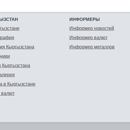
ЫЗСТАН
ИНФОРМЕРЫ
гызстане
Информер новостей
графия
Информер валют
ия Кыргызстана
Информер металлов
ники
 Кыргызстана
алерея
а в Кыргызстане
 валют