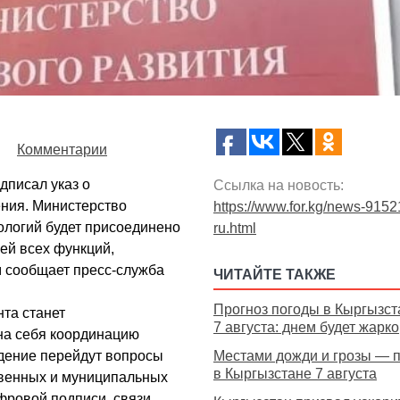
Комментарии
писал указ о
Ссылка на новость:
ния. Министерство
https://www.for.kg/news-9152
ологий будет присоединено
ru.html
ей всех функций,
м сообщает пресс-служба
ЧИТАЙТЕ ТАКЖЕ
Прогноз погоды в Кыргызст
та станет
7 августа: днем будет жарко
на себя координацию
дение перейдут вопросы
Местами дожди и грозы — 
в Кыргызстане 7 августа
твенных и муниципальных
фровой подписи, связи,