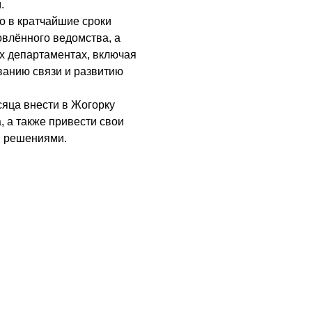
.
 в кратчайшие сроки
овлённого ведомства, а
х департаментах, включая
ванию связи и развитию
сяца внести в Жогорку
, а также привести свои
и решениями.