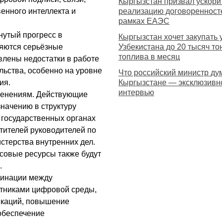
Кыргызстан призвал ускори
венного интеллекта и
реализацию договоренност
рамках ЕАЭС
гнутый прогресс в
Кыргызстан хочет закупать 
няются серьёзные
Узбекистана до 20 тысяч то
топлива в месяц
влены недостатки в работе
ьства, особенно на уровне
Что российский министр ду
ия.
Кыргызстане — эксклюзивн
интервью
менениям. Действующие
начению в структуру
 государственных органах
тителей руководителей по
стерства внутренних дел.
овые ресурсы также будут
.
динации между
стниками цифровой среды,
икаций, повышение
обеспечение