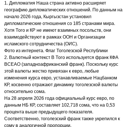
1. Дипломатия Наша страна активно расширяет
географию дипломатических отношений. По данным на
начало 2026 года, Кыргызстан установил
дипломатические отношения со 185 странами мира.
Хотя Того и КР не имеют взаимных посольств, они
взаимодействуют в рамках ООН и Организации
исламского сотрудничества (ОИС).
Фото из интернета. Флаг Тоголезской Республики
2. Валютный контекст В Того используется франк КФА
BCEAO (западноафриканский франк). Поскольку курс
этой валюты жестко привязан к евро, любые
изменения курса евро, устанавливаемые Нацбанком
КР, косвенно отражают динамику тоголезской валюты
относительно сома.
На 28 апреля 2026 года официальный курс евро, по
данным НБ КР, составляет 102,718 сома, что на 0,53
процента выше предыдущего показателя.
Соответственно, тоголезский франк также укрепился к
сому в аналогичной пропорции.