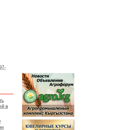
97-
ть
ей в
у
нн