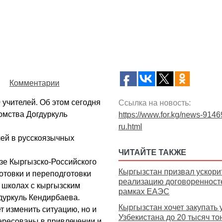
Комментарии
 учителей. Об этом сегодня
Ссылка на новость:
омства Догдуркуль
https://www.for.kg/news-9146
ru.html
лей в русскоязычных
ЧИТАЙТЕ ТАКЖЕ
азе Кыргызско-Российского
Кыргызстан призвал ускори
отовки и переподготовки
реализацию договоренност
в школах с кыргызским
рамках ЕАЭС
гдуркуль Кендирбаева.
Кыргызстан хочет закупать 
т изменить ситуацию, но и
Узбекистана до 20 тысяч то
ересованы в привлечении и