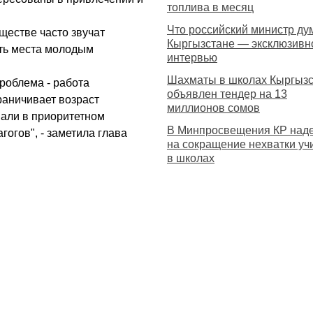
топлива в месяц
Что российский министр ду
ществе часто звучат
Кыргызстане — эксклюзивн
ать места молодым
интервью
Шахматы в школах Кыргызс
роблема - работа
объявлен тендер на 13
раничивает возраст
миллионов сомов
вали в приоритетном
В Минпросвещения КР над
огов", - заметила глава
на сокращение нехватки уч
в школах