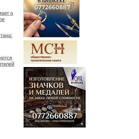
мает о
ое
тана:
еются
ителей