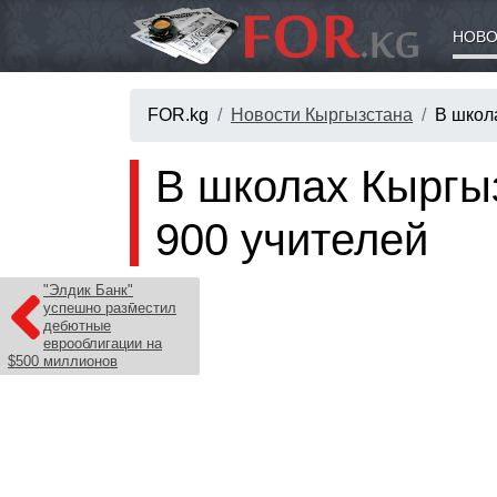
НОВО
FOR.kg
Новости Кыргызстана
В школ
В школах Кыргыз
900 учителей
"Элдик Банк"
успешно разместил
дебютные
еврооблигации на
$500 миллионов