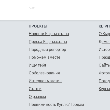
SAPE:
ПРОЕКТЫ
КЫРГ
Новости Кыргызстана
О Кыр
Пресса Кыргызстана
Демо
Народный репортёр
Истор
Поможем вместе
Празд
Ищу тебя
Сайты
Соболезнования
Фотог
Интернет магазин
Погод
Статьи
Курсы
О разном
Недвижимость Куплю/Продам