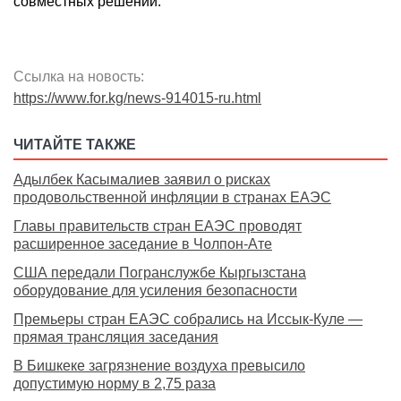
совместных решений.
Ссылка на новость:
https://www.for.kg/news-914015-ru.html
ЧИТАЙТЕ ТАКЖЕ
Адылбек Касымалиев заявил о рисках
продовольственной инфляции в странах ЕАЭС
Главы правительств стран ЕАЭС проводят
расширенное заседание в Чолпон-Ате
США передали Погранслужбе Кыргызстана
оборудование для усиления безопасности
Премьеры стран ЕАЭС собрались на Иссык-Куле —
прямая трансляция заседания
В Бишкеке загрязнение воздуха превысило
допустимую норму в 2,75 раза